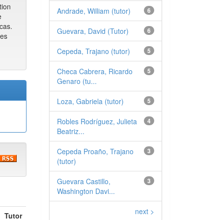
tion
Andrade, William (tutor)
6
e
cas.
Guevara, David (Tutor)
6
res
Cepeda, Trajano (tutor)
5
Checa Cabrera, Ricardo
5
Genaro (tu...
Loza, Gabriela (tutor)
5
Robles Rodríguez, Julieta
4
Beatriz...
Cepeda Proaño, Trajano
3
(tutor)
Guevara Castillo,
3
Washington Davi...
next >
Tutor