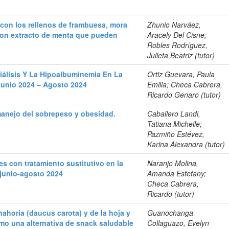
con los rellenos de frambuesa, mora
Zhunio Narváez,
 con extracto de menta que pueden
Aracely Del Cisne;
Robles Rodríguez,
Julieta Beatriz (tutor)
iálisis Y La Hipoalbuminemia En La
Ortiz Guevara, Paula
Junio 2024 – Agosto 2024
Emilia; Checa Cabrera,
Ricardo Genaro (tutor)
manejo del sobrepeso y obesidad.
Caballero Landi,
Tatiana Michelle;
Pazmiño Estévez,
Karina Alexandra (tutor)
s con tratamiento sustitutivo en la
Naranjo Molina,
 junio-agosto 2024
Amanda Estefany;
Checa Cabrera,
Ricardo (tutor)
ahoria (daucus carota) y de la hoja y
Guanochanga
omo una alternativa de snack saludable
Collaguazo, Evelyn