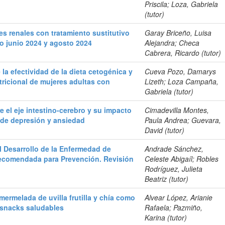
Priscila; Loza, Gabriela
(tutor)
es renales con tratamiento sustitutivo
Garay Briceño, Luisa
o junio 2024 y agosto 2024
Alejandra; Checa
Cabrera, Ricardo (tutor)
la efectividad de la dieta cetogénica y
Cueva Pozo, Damarys
utricional de mujeres adultas con
Lizeth; Loza Campaña,
Gabriela (tutor)
re el eje intestino-cerebro y su impacto
Cimadevilla Montes,
 de depresión y ansiedad
Paula Andrea; Guevara,
David (tutor)
el Desarrollo de la Enfermedad de
Andrade Sánchez,
Recomendada para Prevención. Revisión
Celeste Abigaíl; Robles
Rodríguez, Julieta
Beatriz (tutor)
mermelada de uvilla frutilla y chía como
Alvear López, Arianie
 snacks saludables
Rafaela; Pazmiño,
Karina (tutor)