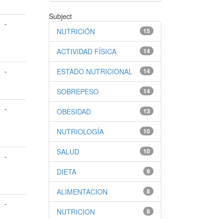
Subject
-
NUTRICIÓN
15
ACTIVIDAD FÍSICA
14
-
ESTADO NUTRICIONAL
14
SOBREPESO
14
-
OBESIDAD
13
NUTRIOLOGÍA
10
SALUD
10
-
DIETA
9
ALIMENTACION
8
-
NUTRICION
8