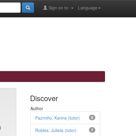
Sign on to:
Language
Discover
Author
Pazmiño, Karina (tutor)
9
l
Robles, Julieta (tutor)
7