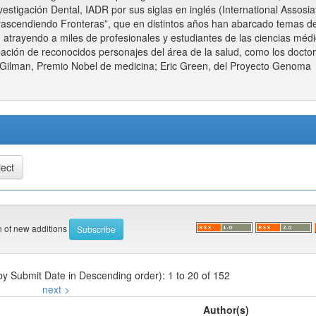
estigación Dental, IADR por sus siglas en inglés (International Assosia
rascendiendo Fronteras”, que en distintos años han abarcado temas d
 atrayendo a miles de profesionales y estudiantes de las ciencias médi
pación de reconocidos personajes del área de la salud, como los docto
ed Gilman, Premio Nobel de medicina; Eric Green, del Proyecto Genoma
on of new additions
 by Submit Date in Descending order): 1 to 20 of 152
next >
Author(s)