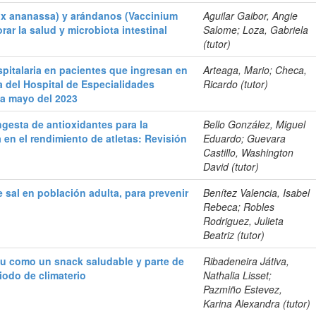
ia x ananassa) y arándanos (Vaccinium
Aguilar Gaibor, Angie
r la salud y microbiota intestinal
Salome; Loza, Gabriela
(tutor)
spitalaria en pacientes que ingresan en
Arteaga, Mario; Checa,
na del Hospital de Especialidades
Ricardo (tutor)
 a mayo del 2023
ingesta de antioxidantes para la
Bello González, Miguel
 en el rendimiento de atletas: Revisión
Eduardo; Guevara
Castillo, Washington
David (tutor)
 sal en población adulta, para prevenir
Benítez Valencia, Isabel
Rebeca; Robles
Rodriguez, Julieta
Beatriz (tutor)
fu como un snack saludable y parte de
Ribadeneira Játiva,
iodo de climaterio
Nathalia Lisset;
Pazmiño Estevez,
Karina Alexandra (tutor)