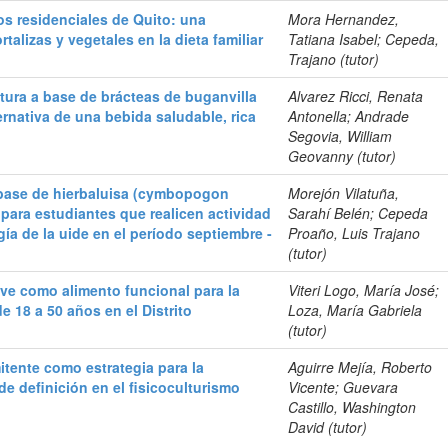
os residenciales de Quito: una
Mora Hernandez,
talizas y vegetales en la dieta familiar
Tatiana Isabel; Cepeda,
Trajano (tutor)
ltura a base de brácteas de buganvilla
Alvarez Ricci, Renata
ernativa de una bebida saludable, rica
Antonella; Andrade
Segovia, William
Geovanny (tutor)
 base de hierbaluisa (cymbopogon
Morejón Vilatuña,
para estudiantes que realicen actividad
Sarahí Belén; Cepeda
gía de la uide en el período septiembre -
Proaño, Luis Trajano
(tutor)
ve como alimento funcional para la
Viteri Logo, María José;
e 18 a 50 años en el Distrito
Loza, María Gabriela
(tutor)
mitente como estrategia para la
Aguirre Mejía, Roberto
de definición en el fisicoculturismo
Vicente; Guevara
Castillo, Washington
David (tutor)