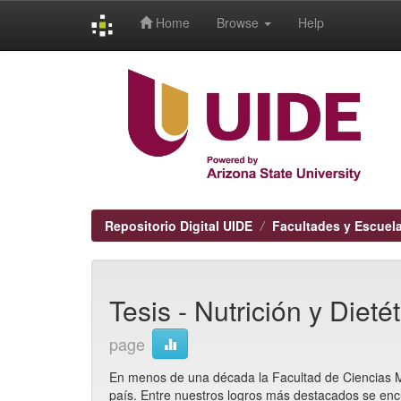
Home
Browse
Help
Skip
navigation
Repositorio Digital UIDE
Facultades y Escuel
Tesis - Nutrición y Dieté
page
En menos de una década la Facultad de Ciencias Mé
país. Entre nuestros logros más destacados se enc