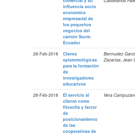
comercial y su
Castellanos Pall
influencia socio
económica
empresarial de
los pequeños
negocios del
cantón Sucre.
Ecuador
28-Feb-2018
Claves
Bermudez Garcia
epistemológicas
Zacarías, Jean 
para la formación
de
investigadores
educativos
28-Feb-2018
El servicio al
Vera Campuzano,
cliente como
filosofía y factor
de
posicionamiento
de las
cooperativas de