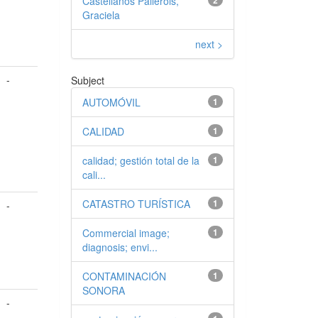
Castellanos Pallerols,
2
Graciela
next >
-
Subject
AUTOMÓVIL
1
CALIDAD
1
calidad; gestión total de la
1
cali...
CATASTRO TURÍSTICA
1
-
Commercial image;
1
diagnosis; envi...
CONTAMINACIÓN
1
SONORA
-