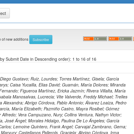
on of new additions
 by Submit Date in Descending order): 1 to 16 of 16
Diego Gustavo; Ruiz, Lourdes; Torres Martínez, Gisela; García
ys; Caisa Yucailla, Elias David; Guamán, María Dolores; Miranda
ernando; Figueroa Martínez, Ericka Jazmín; Rivera Villalta, María
abala Manosalvas, Lucrecia; Vite Valverde, Freddy Michael; Trelles
a Alexandra; Abrigo Córdova, Pablo Antonio; Álvarez Loaiza, Pedro
arcía, María Elizabeth; Pazmiño Castro, Mayra Rosibel; Gómez
 Alfredo; Vera Campuzano, Nury; Collins Ventura, Nathyn Victor;
, José Ángel; Morales Hidalgo, Paulina De Lo Ángeles; García
Carlos; Lemoine Quintero, Frank Angel; Carvajal Zambrano, Gema;
aryury; Castellanos Pallerols, Graciela; Abrigo Córdova, Irma