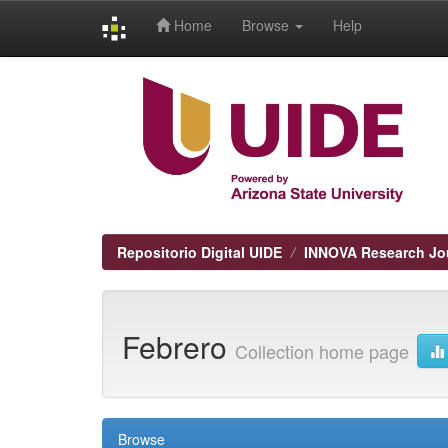
Home
Browse
Help
Skip
navigation
Repositorio Digital UIDE
INNOVA Research Jo
Febrero
Collection home page
Browse