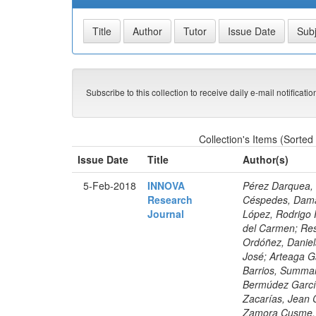
Subscribe to this collection to receive daily e-mail notificati
Collection's Items (Sorted
Issue Date
Title
Author(s)
5-Feb-2018
INNOVA
Pérez Darquea, 
Research
Céspedes, Damar
Journal
López, Rodrigo F
del Carmen; Res
Ordóñez, Daniel
José; Arteaga G
Barrios, Summar
Bermúdez García
Zacarías, Jean 
Zamora Cusme, M