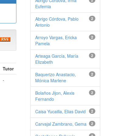
Abrigo Córdova, Irma
2
Eufemia
Abrigo Córdova, Pablo
2
Antonio
Arroyo Vargas, Ericka
2
Pamela
Arteaga García, María
2
Elizabeth
Tutor
Baquerizo Anastacio,
2
-
Mónica Marlene
Bolaños Jijon, Alexis
2
Fernando
Caisa Yucailla, Elias David
2
Carvajal Zambrano, Gema
2