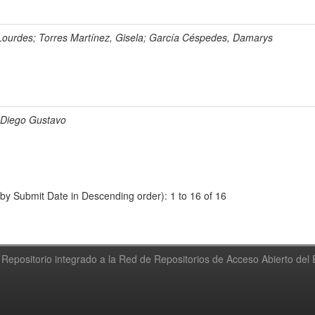
 Lourdes; Torres Martínez, Gisela; García Céspedes, Damarys
 Diego Gustavo
 by Submit Date in Descending order): 1 to 16 of 16
Repositorio integrado a la Red de Repositorios de Acceso Abierto de