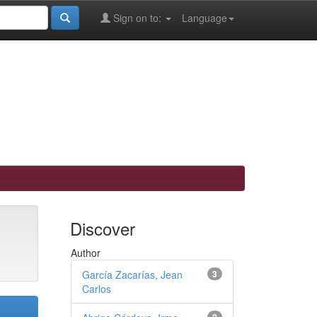
Sign on to:
Language
Discover
Author
García Zacarías, Jean
3
Carlos