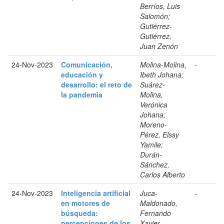
Berríos, Luis
Salomón;
Gutiérrez-
Gutiérrez,
Juan Zenón
24-Nov-2023
Comunicación,
Molina-Molina,
-
educación y
Ibeth Johana;
desarrollo: el reto de
Suárez-
la pandemia
Molina,
Verónica
Johana;
Moreno-
Pérez, Elssy
Yamile;
Durán-
Sánchez,
Carlos Alberto
24-Nov-2023
Inteligencia artificial
Juca-
-
en motores de
Maldonado,
búsqueda:
Fernando
percepciones de los
Xavier