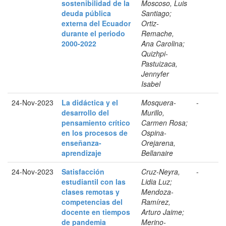
sostenibilidad de la
Moscoso, Luis
deuda pública
Santiago;
externa del Ecuador
Ortiz-
durante el periodo
Remache,
2000-2022
Ana Carolina;
Quizhpi-
Pastuizaca,
Jennyfer
Isabel
24-Nov-2023
La didáctica y el
Mosquera-
-
desarrollo del
Murillo,
pensamiento crítico
Carmen Rosa;
en los procesos de
Ospina-
enseñanza-
Orejarena,
aprendizaje
Bellanaire
24-Nov-2023
Satisfacción
Cruz-Neyra,
-
estudiantil con las
Lidia Luz;
clases remotas y
Mendoza-
competencias del
Ramírez,
docente en tiempos
Arturo Jaime;
de pandemia
Merino-