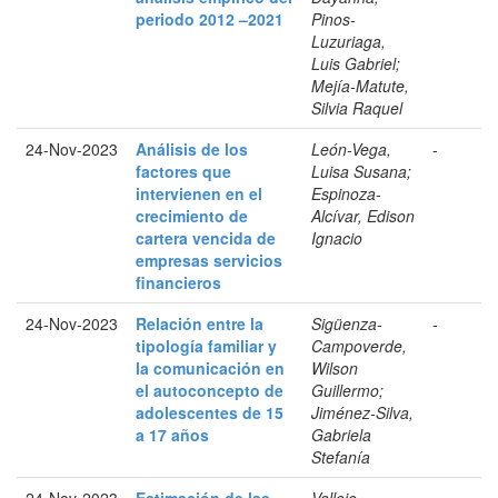
periodo 2012 –2021
Pinos-
Luzuriaga,
Luis Gabriel;
Mejía-Matute,
Silvia Raquel
24-Nov-2023
Análisis de los
León-Vega,
-
factores que
Luisa Susana;
intervienen en el
Espinoza-
crecimiento de
Alcívar, Edison
cartera vencida de
Ignacio
empresas servicios
financieros
24-Nov-2023
Relación entre la
Sigüenza-
-
tipología familiar y
Campoverde,
la comunicación en
Wilson
el autoconcepto de
Guillermo;
adolescentes de 15
Jiménez-Silva,
a 17 años
Gabriela
Stefanía
24-Nov-2023
Estimación de las
Vallejo-
-