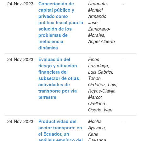
24-Nov-2023
Concertación de
Urdaneta-
-
capital público y
Montiel,
privado como
Armando
política fiscal para la
José;
solución de los
Zambrano-
problemas de
Morales,
ineficiencia
Ángel Alberto
dinámica
24-Nov-2023
Evaluación del
Pinos-
-
riesgo y situación
Luzuriaga,
financiera del
Luis Gabriel;
subsector de otras
Tonon-
actividades de
Ordóñez, Luis;
transporte por vía
Reyes-Clavijo,
terrestre
Marco;
Orellana-
Osorio, Iván
24-Nov-2023
Productividad del
Mocha-
-
sector transporte en
Ayavaca,
el Ecuador, un
Karla
análisis empírico del
Dayanna;