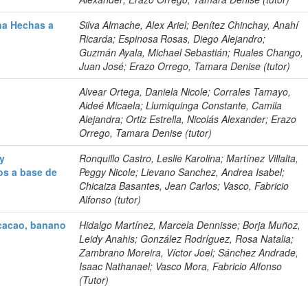
na Hechas a
Silva Almache, Alex Ariel; Benítez Chinchay, Anahí
Ricarda; Espinosa Rosas, Diego Alejandro;
Guzmán Ayala, Michael Sebastián; Ruales Chango,
Juan José; Erazo Orrego, Tamara Denise (tutor)
Alvear Ortega, Daniela Nicole; Corrales Tamayo,
Aideé Micaela; Llumiquinga Constante, Camila
Alejandra; Ortiz Estrella, Nicolás Alexander; Erazo
Orrego, Tamara Denise (tutor)
 y
Ronquillo Castro, Leslie Karolina; Martínez Villalta,
os a base de
Peggy Nicole; Lievano Sanchez, Andrea Isabel;
Chicaiza Basantes, Jean Carlos; Vasco, Fabricio
Alfonso (tutor)
 cacao, banano
Hidalgo Martínez, Marcela Dennisse; Borja Muñoz,
Leidy Anahis; González Rodríguez, Rosa Natalia;
Zambrano Moreira, Víctor Joel; Sánchez Andrade,
Isaac Nathanael; Vasco Mora, Fabricio Alfonso
(Tutor)