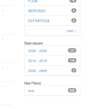
FODA
10
-
MERCADO
9
ESTRATEGIA
8
next >
-
Date issued
2020 - 2026
147
2010 - 2019
138
-
2005 - 2009
4
Has File(s)
-
true
289