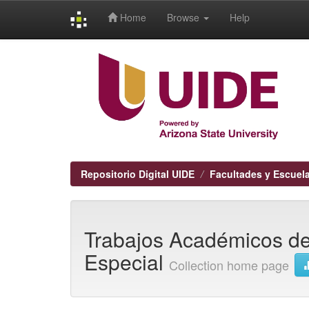
Home
Browse
Help
Skip
navigation
Repositorio Digital UIDE
Facultades y Escuel
Trabajos Académicos de
Especial
Collection home page