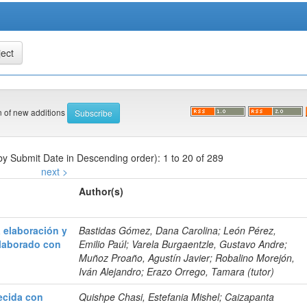
on of new additions
 by Submit Date in Descending order): 1 to 20 of 289
next >
Author(s)
 elaboración y
Bastidas Gómez, Dana Carolina; León Pérez,
elaborado con
Emilio Paúl; Varela Burgaentzle, Gustavo Andre;
Muñoz Proaño, Agustín Javier; Robalino Morejón,
Iván Alejandro; Erazo Orrego, Tamara (tutor)
uecida con
Quishpe Chasi, Estefania Mishel; Caizapanta