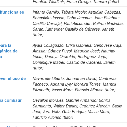
FranKlin Wladimir; Erazo Orrego, Tamara (tutor)
ifuncionales
Infante Carrillo, Tabata Nicole; Astudillo Cabezas,
Sebastián Jossue; Cobo Jacome, Juan Esteban;
Castillo Carvajal, Paul Alexander; Buitron Nacimba,
Sarahi Katherine; Castillo de Cáceres, Janeth
(tutor)
ara la
Ayala Collaguazo, Erika Gabriela; Genovese Caja,
gánica de
Alessio; Gómez Puyol, Mauricio José; Ñauñay
ia
Yucta, Dennys Oswaldo; Rodríguez Vega,
Dominique Mabel; Castillo de Cáceres, Janeth
(tutor)
over el uso de
Navarrete Liberio, Jonnathan David; Contreras
Pacheco, Adriana Lyly; Moreira Torres, Mariuxi
Elizabeth; Vasco Mora, Fabricio Alfonso (tutor)
ara combatir
Cevallos Morales, Gabriel Armando; Bonilla
Sarmiento, Walter Daniel; Ordoñez Alarcón, Saulo
Joel; Vera Veliz, Galo Enrique; Vasco Mora,
Fabricio Alfonso (tutor)