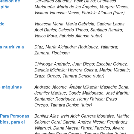
oración de
Cervantes Sánchez, Félix David; Chevasco
 piña
Maridueña, María de los Ángeles; Vergara Vinces,
Viviana Vanessa; Vasco, Fabricio Alfonso (tutor)
 de
Vacacela Morla, María Gabriela; Cadena Lagos,
Abel Daniel; Caicedo Tinoco, Santiago Ramiro;
Vasco Mora, Fabricio Alfonso (tutor)
 nutritiva a
Díaz, María Alejandra; Rodríguez, Yajandra;
Zamora, Robinson
Chiriboga Andrade, Juan Diego; Escobar Gómez,
Daniela Michelle; Herrera Colcha, Marlon Vladimir;
Erazo Orrego, Tamara Denise (tutor)
e máquinas
Andrade Jácome, Ámbar Mikaela; Masache Borja,
Jennifer Marisue; Conde Maldonado, José Martín;
Santander Rodriguez, Henry Patricio; Erazo
Orrego, Tamara Denise (tutor)
s Para Personas
Bonifaz Allas, Irvin Ariel; Carrera Montalvo, Maithe
les, para el
Salome; Coral García, Andrea Nicole; Fernández
Villarruel, Diana Mireya; Panchi Paredes, Alvaro
Alexander; Erazo Orrego, Tamara Denise (tutor)