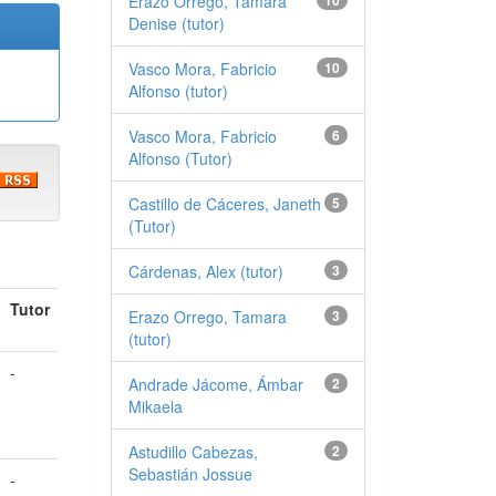
Erazo Orrego, Tamara
10
Denise (tutor)
Vasco Mora, Fabricio
10
Alfonso (tutor)
Vasco Mora, Fabricio
6
Alfonso (Tutor)
Castillo de Cáceres, Janeth
5
(Tutor)
Cárdenas, Alex (tutor)
3
Tutor
Erazo Orrego, Tamara
3
(tutor)
-
Andrade Jácome, Ámbar
2
Mikaela
Astudillo Cabezas,
2
Sebastián Jossue
-