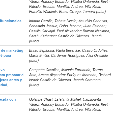
Yánez, Anthony Eduardo; Villalba Ontaneda, Kevin
Patricio; Escobar Mantilla, Andrea; Villa Paca,
FranKlin Wladimir; Erazo Orrego, Tamara (tutor)
ifuncionales
Infante Carrillo, Tabata Nicole; Astudillo Cabezas,
Sebastián Jossue; Cobo Jacome, Juan Esteban;
Castillo Carvajal, Paul Alexander; Buitron Nacimba,
Sarahi Katherine; Castillo de Cáceres, Janeth
(tutor)
n de marketing
Erazo Espinosa, Paola Berenice; Castro Ordóñez,
fé para
María Emilia; Cárdenas Rodríguez, Álex Oswaldo
(tutor)
lvo
Campaña Cevallos, Micaela Fernanda; Torres
ara preparar el
Ante, Ariana Alejandra; Enríquez Merchán, Richard
jeres antes y
Israel; Castillo de Cáceres, Janeth Coromoto
edad,
(tutor)
uecida con
Quishpe Chasi, Estefania Mishel; Caizapanta
Yánez, Anthony Eduardo; Villalba Ontaneda, Kevin
Patricio; Escobar Mantilla, Andrea; Villa Paca,