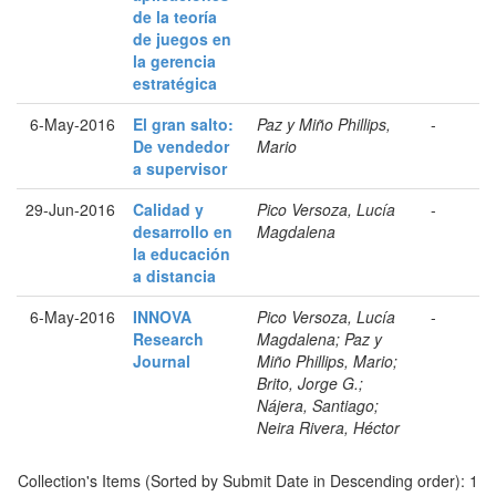
de la teoría
de juegos en
la gerencia
estratégica
6-May-2016
El gran salto:
Paz y Miño Phillips,
-
De vendedor
Mario
a supervisor
29-Jun-2016
Calidad y
Pico Versoza, Lucía
-
desarrollo en
Magdalena
la educación
a distancia
6-May-2016
INNOVA
Pico Versoza, Lucía
-
Research
Magdalena; Paz y
Journal
Miño Phillips, Mario;
Brito, Jorge G.;
Nájera, Santiago;
Neira Rivera, Héctor
Collection's Items (Sorted by Submit Date in Descending order): 1