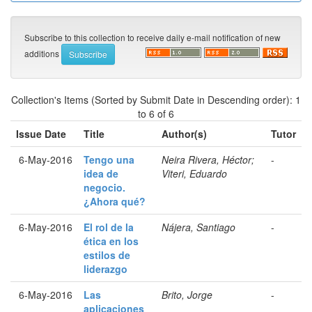
Subscribe to this collection to receive daily e-mail notification of new
additions
Collection's Items (Sorted by Submit Date in Descending order): 1
to 6 of 6
Issue Date
Title
Author(s)
Tutor
6-May-2016
Tengo una
Neira Rivera, Héctor;
-
idea de
Viteri, Eduardo
negocio.
¿Ahora qué?
6-May-2016
El rol de la
Nájera, Santiago
-
ética en los
estilos de
liderazgo
6-May-2016
Las
Brito, Jorge
-
aplicaciones