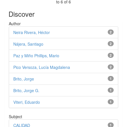
to 6 of 6
Discover
Author
Neira Rivera, Héctor
2
Nájera, Santiago
2
Paz y Miño Phillips, Mario
2
Pico Versoza, Lucía Magdalena
2
Brito, Jorge
1
Brito, Jorge G.
1
Viteri, Eduardo
1
Subject
CALIDAD
1