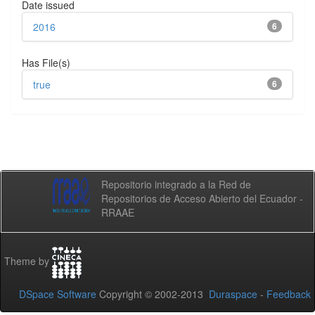
Date issued
2016
6
Has File(s)
true
6
Repositorio integrado a la Red de
Repositorios de Acceso Abierto del Ecuador -
RRAAE
Theme by
DSpace Software
Copyright © 2002-2013
Duraspace
-
Feedback