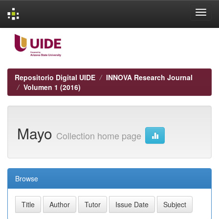
Skip
navigation
Repositorio Digital UIDE
INNOVA Research Journal
Volumen 1 (2016)
Mayo
Collection home page
Browse