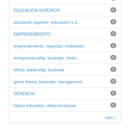
EDUCACIÓN SUPERIOR
1
educación superior; educación a d...
1
EMPRENDIMIENTO
1
emprendimiento; negocios; motivación
1
entrepreneurship; business; motiv...
1
ethics; leadership; business
1
game theory; business; management
1
GERENCIA
1
higher education; distance educat...
1
next >