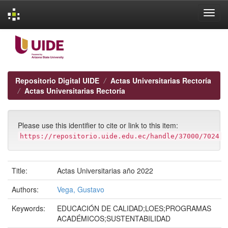
Skip
navigation
Repositorio Digital UIDE
Actas Universitarias Rectoría
Actas Universitarias Rectoría
Please use this identifier to cite or link to this item:
https://repositorio.uide.edu.ec/handle/37000/7024
Title:
Actas Universitarias año 2022
Authors:
Vega, Gustavo
Keywords:
EDUCACIÓN DE CALIDAD;LOES;PROGRAMAS
ACADÉMICOS;SUSTENTABILIDAD