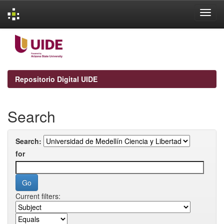
Skip
navigation
Repositorio Digital UIDE
Search
Search:
for
Current filters: