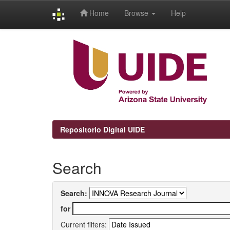
Home
Browse
Help
Skip
navigation
Repositorio Digital UIDE
Search
Search:
for
Current filters: