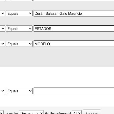
In order
Authors/record