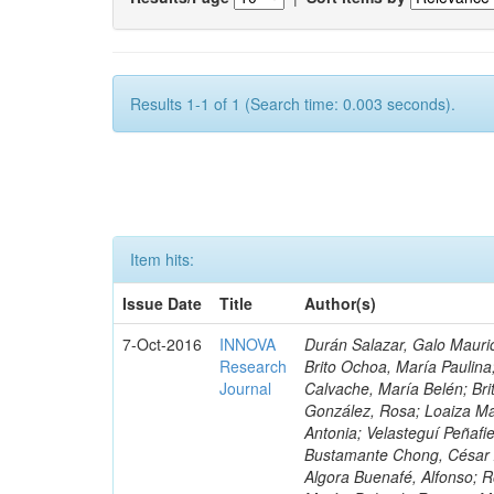
Results 1-1 of 1 (Search time: 0.003 seconds).
Item hits:
Issue Date
Title
Author(s)
7-Oct-2016
INNOVA
Durán Salazar, Galo Mauric
Research
Brito Ochoa, María Paulina
Journal
Calvache, María Belén; Bri
González, Rosa; Loaiza Ma
Antonia; Velasteguí Peñafi
Bustamante Chong, César A
Algora Buenafé, Alfonso; 