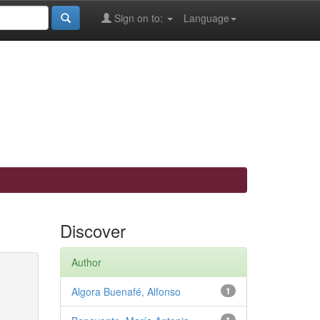
Sign on to:
Language
Discover
Author
Algora Buenafé, Alfonso
1