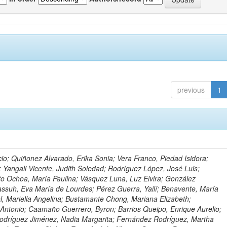
previous
1
io; Quiñonez Alvarado, Erika Sonia; Vera Franco, Piedad Isidora;
; Yangali Vicente, Judith Soledad; Rodríguez López, José Luis;
to Ochoa, María Paulina; Vásquez Luna, Luz Elvira; González
ssuh, Eva María de Lourdes; Pérez Guerra, Yailí; Benavente, María
el, Mariella Angelina; Bustamante Chong, Mariana Elizabeth;
ntonio; Caamaño Guerrero, Byron; Barrios Queipo, Enrique Aurelio;
Rodríguez Jiménez, Nadia Margarita; Fernández Rodríguez, Martha