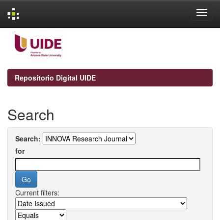
Skip
navigation
Repositorio Digital UIDE
Search
Search:
for
Current filters: