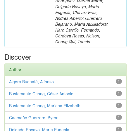
Rodríguez, Martha María;
Delgado Rovayo, María
Eugenia; Chávez Eras,
Andrés Alberto; Guerrero
Bejarano, María Auxiliadora;
Haro Carrillo, Fernando;
Córdova Rosas, Nelson;
Chong Qui, Tomás
Discover
Author
Algora Buenafé, Alfonso
1
Bustamante Chong, César Antonio
1
Bustamante Chong, Mariana Elizabeth
1
Caamaño Guerrero, Byron
1
Delgado Rovayo, María Eugenia
1