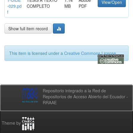
View/Open
-029.pd
COMPLETO
MB
PDF
f
Show full item record
This item is licensed under a
Creative Commons License
Repositorio integrado a la Red de
Repositorios de Acceso Abierto del Ecuador -
RRAAE
Theme by