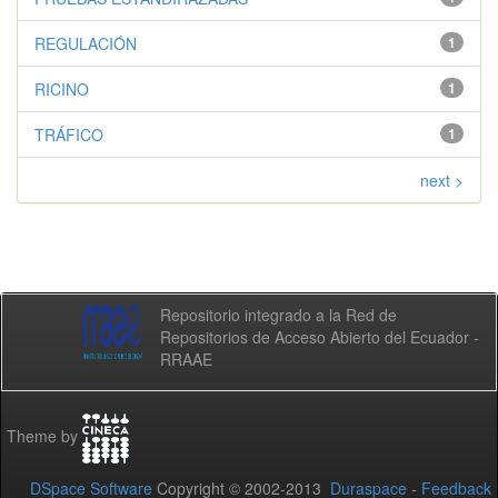
REGULACIÓN
1
RICINO
1
TRÁFICO
1
next >
Repositorio integrado a la Red de
Repositorios de Acceso Abierto del Ecuador -
RRAAE
Theme by
DSpace Software
Copyright © 2002-2013
Duraspace
-
Feedback