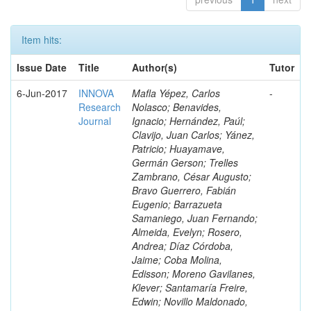
Item hits:
Issue Date
Title
Author(s)
Tutor
6-Jun-2017
INNOVA
Mafla Yépez, Carlos
-
Research
Nolasco; Benavides,
Journal
Ignacio; Hernández, Paúl;
Clavijo, Juan Carlos; Yánez,
Patricio; Huayamave,
Germán Gerson; Trelles
Zambrano, César Augusto;
Bravo Guerrero, Fabián
Eugenio; Barrazueta
Samaniego, Juan Fernando;
Almeida, Evelyn; Rosero,
Andrea; Díaz Córdoba,
Jaime; Coba Molina,
Edisson; Moreno Gavilanes,
Klever; Santamaría Freire,
Edwin; Novillo Maldonado,