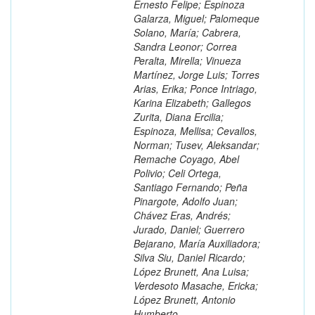
Ernesto Felipe; Espinoza
Galarza, Miguel; Palomeque
Solano, María; Cabrera,
Sandra Leonor; Correa
Peralta, Mirella; Vinueza
Martínez, Jorge Luis; Torres
Arias, Erika; Ponce Intriago,
Karina Elizabeth; Gallegos
Zurita, Diana Ercilia;
Espinoza, Mellisa; Cevallos,
Norman; Tusev, Aleksandar;
Remache Coyago, Abel
Polivio; Celi Ortega,
Santiago Fernando; Peña
Pinargote, Adolfo Juan;
Chávez Eras, Andrés;
Jurado, Daniel; Guerrero
Bejarano, María Auxiliadora;
Silva Siu, Daniel Ricardo;
López Brunett, Ana Luisa;
Verdesoto Masache, Ericka;
López Brunett, Antonio
Humberto