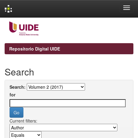
Skip
navigation
Repositorio Digital UIDE
Search
Search:
for
Current filters: