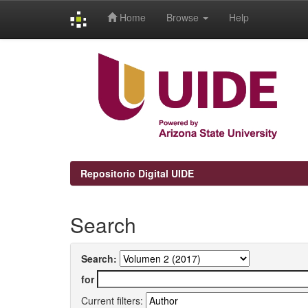
Home
Browse
Help
Skip
navigation
Repositorio Digital UIDE
Search
Search:
for
Current filters: