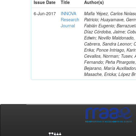
Issue Date
Title
Author(s)
6-Jun-2017
INNOVA
Mafla Yépez, Carlos Nolasc
Research
Patricio; Huayamave, Ger
Journal
Fabián Eugenio; Barrazuet
Díaz Córdoba, Jaime; Coba
Edwin; Novillo Maldonado,
Cabrera, Sandra Leonor; Co
Erika; Ponce Intriago, Kari
Cevallos, Norman; Tusev, 
Fernando; Peña Pinargote,
Bejarano, María Auxiliador
Masache, Ericka; López Br