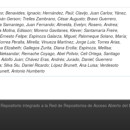
o; Benavides, Ignacio; Hernández, Paúl; Clavijo, Juan Carlos; Yánez,
mán Gerson; Trelles Zambrano, César Augusto; Bravo Guerrero,
a Samaniego, Juan Fernando; Almeida, Evelyn; Rosero, Andrea;
 Molina, Edisson; Moreno Gavilanes, Klever; Santamaría Freire,
 Ernesto Felipe; Espinoza Galarza, Miguel; Palomeque Solano, María;
rrea Peralta, Mirella; Vinueza Martínez, Jorge Luis; Torres Arias,
na Elizabeth; Gallegos Zurita, Diana Ercilia; Espinoza, Mellisa;
Aleksandar; Remache Coyago, Abel Polivio; Celi Ortega, Santiago
 Adolfo Juan; Chávez Eras, Andrés; Jurado, Daniel; Guerrero
a; Silva Siu, Daniel Ricardo; López Brunett, Ana Luisa; Verdesoto
unett, Antonio Humberto
Repositorio integrado a la Red de Repositorios de Acceso Abierto de