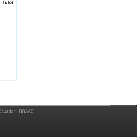
Tutor
-
l Ecuador - RRAAE