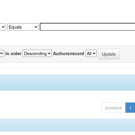
In order
Authors/record
previous
1