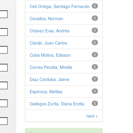
Celi Ortega, Santiago Fernando
1
Cevallos, Norman
1
Chávez Eras, Andrés
1
Clavijo, Juan Carlos
1
Coba Molina, Edisson
1
Correa Peralta, Mirella
1
Díaz Córdoba, Jaime
1
Espinoza, Mellisa
1
Gallegos Zurita, Diana Ercilia
1
next >