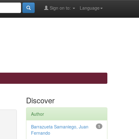
Sign on to:
Language
Discover
Author
Barrazueta Samaniego, Juan
1
Fernando