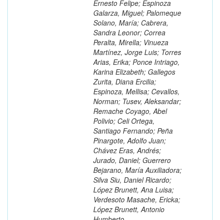
Ernesto Felipe; Espinoza
Galarza, Miguel; Palomeque
Solano, María; Cabrera,
Sandra Leonor; Correa
Peralta, Mirella; Vinueza
Martínez, Jorge Luis; Torres
Arias, Erika; Ponce Intriago,
Karina Elizabeth; Gallegos
Zurita, Diana Ercilia;
Espinoza, Mellisa; Cevallos,
Norman; Tusev, Aleksandar;
Remache Coyago, Abel
Polivio; Celi Ortega,
Santiago Fernando; Peña
Pinargote, Adolfo Juan;
Chávez Eras, Andrés;
Jurado, Daniel; Guerrero
Bejarano, María Auxiliadora;
Silva Siu, Daniel Ricardo;
López Brunett, Ana Luisa;
Verdesoto Masache, Ericka;
López Brunett, Antonio
Humberto