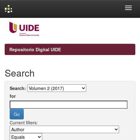
Skip
navigation
Repositorio Digital UIDE
Search
Search:
for
Current filters: