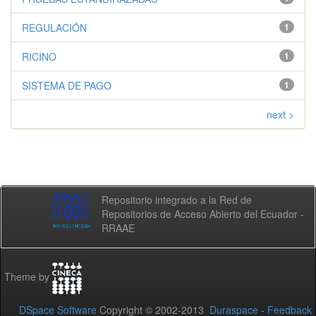
REGULACIÓN
1
RICINO
1
SISTEMA DE PAGO
1
next >
Repositorio integrado a la Red de
Repositorios de Acceso Abierto del Ecuador -
RRAAE
Theme by
DSpace Software
Copyright © 2002-2013
Duraspace
-
Feedback