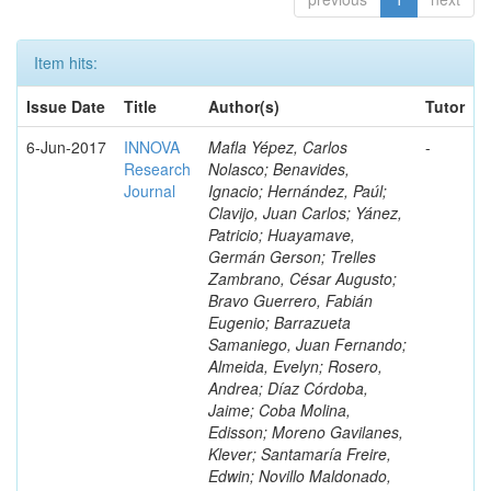
Item hits:
Issue Date
Title
Author(s)
Tutor
6-Jun-2017
INNOVA
Mafla Yépez, Carlos
-
Research
Nolasco; Benavides,
Journal
Ignacio; Hernández, Paúl;
Clavijo, Juan Carlos; Yánez,
Patricio; Huayamave,
Germán Gerson; Trelles
Zambrano, César Augusto;
Bravo Guerrero, Fabián
Eugenio; Barrazueta
Samaniego, Juan Fernando;
Almeida, Evelyn; Rosero,
Andrea; Díaz Córdoba,
Jaime; Coba Molina,
Edisson; Moreno Gavilanes,
Klever; Santamaría Freire,
Edwin; Novillo Maldonado,