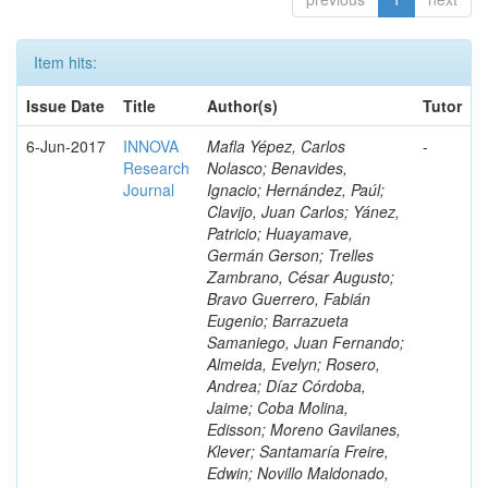
Item hits:
Issue Date
Title
Author(s)
Tutor
6-Jun-2017
INNOVA
Mafla Yépez, Carlos
-
Research
Nolasco; Benavides,
Journal
Ignacio; Hernández, Paúl;
Clavijo, Juan Carlos; Yánez,
Patricio; Huayamave,
Germán Gerson; Trelles
Zambrano, César Augusto;
Bravo Guerrero, Fabián
Eugenio; Barrazueta
Samaniego, Juan Fernando;
Almeida, Evelyn; Rosero,
Andrea; Díaz Córdoba,
Jaime; Coba Molina,
Edisson; Moreno Gavilanes,
Klever; Santamaría Freire,
Edwin; Novillo Maldonado,