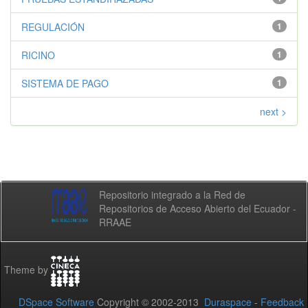
REGULACIÓN
1
RICINO
1
SISTEMA DE PAGO
1
next >
Repositorio integrado a la Red de
Repositorios de Acceso Abierto del Ecuador -
RRAAE
Theme by
DSpace Software
Copyright © 2002-2013
Duraspace
-
Feedback