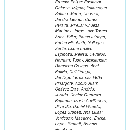
Ernesto Felipe; Espinoza
Galarza, Miguel; Palomeque
Solano, María; Cabrera,
Sandra Leonor; Correa
Peralta, Mirella; Vinueza
Martínez, Jorge Luis; Torres
Arias, Erika; Ponce Intriago,
Karina Elizabeth; Gallegos
Zurita, Diana Ercilia;
Espinoza, Mellisa; Cevallos,
Norman; Tusev, Aleksandar;
Remache Coyago, Abel
Polivio; Celi Ortega,
Santiago Fernando; Peña
Pinargote, Adolfo Juan;
Chávez Eras, Andrés;
Jurado, Daniel; Guerrero
Bejarano, María Auxiliadora;
Silva Siu, Daniel Ricardo;
López Brunett, Ana Luisa;
Verdesoto Masache, Ericka;
López Brunett, Antonio
Humberto