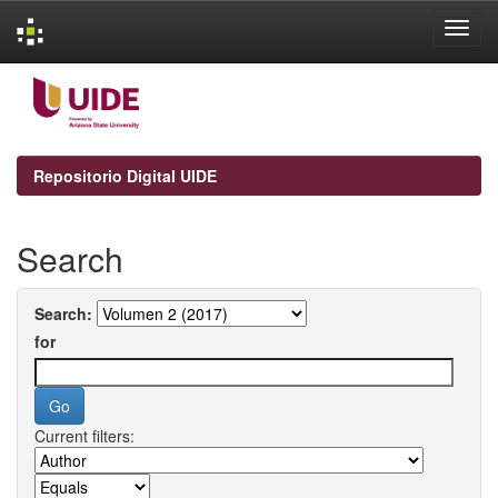
Skip
navigation
Repositorio Digital UIDE
Search
Search:
for
Current filters: