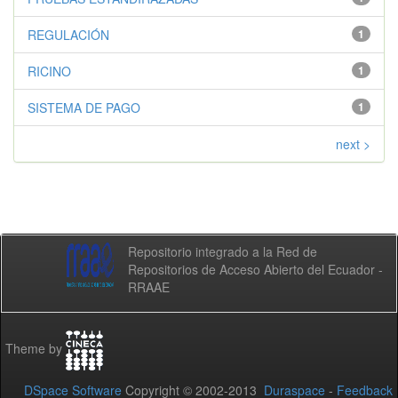
REGULACIÓN
1
RICINO
1
SISTEMA DE PAGO
1
next >
Repositorio integrado a la Red de
Repositorios de Acceso Abierto del Ecuador -
RRAAE
Theme by
DSpace Software
Copyright © 2002-2013
Duraspace
-
Feedback