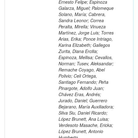
Ernesto Felipe; Espinoza
Galarza, Miguel; Palomeque
Solano, María; Cabrera,
Sandra Leonor; Correa
Peralta, Mirella; Vinueza
Martínez, Jorge Luis; Torres
Arias, Erika; Ponce Intriago,
Karina Elizabeth; Gallegos
Zurita, Diana Ercilia;
Espinoza, Mellisa; Cevallos,
Norman; Tusev, Aleksandar;
Remache Coyago, Abel
Polivio; Celi Ortega,
Santiago Fernando; Peña
Pinargote, Adolfo Juan;
Chávez Eras, Andrés;
Jurado, Daniel; Guerrero
Bejarano, María Auxiliadora;
Silva Siu, Daniel Ricardo;
López Brunett, Ana Luisa;
Verdesoto Masache, Ericka;
López Brunett, Antonio
Humberto