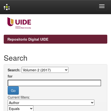
Skip
navigation
Repositorio Digital UIDE
Search
Search:
for
Current filters: