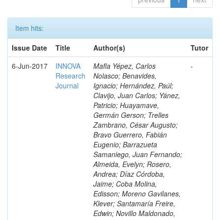
Item hits:
Issue Date
Title
Author(s)
Tutor
6-Jun-2017
INNOVA
Mafla Yépez, Carlos
-
Research
Nolasco; Benavides,
Journal
Ignacio; Hernández, Paúl;
Clavijo, Juan Carlos; Yánez,
Patricio; Huayamave,
Germán Gerson; Trelles
Zambrano, César Augusto;
Bravo Guerrero, Fabián
Eugenio; Barrazueta
Samaniego, Juan Fernando;
Almeida, Evelyn; Rosero,
Andrea; Díaz Córdoba,
Jaime; Coba Molina,
Edisson; Moreno Gavilanes,
Klever; Santamaría Freire,
Edwin; Novillo Maldonado,