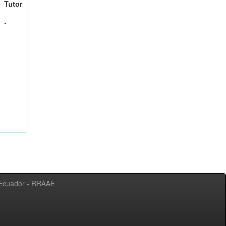
Tutor
-
l Ecuador - RRAAE