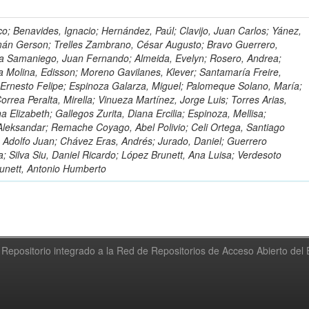
o; Benavides, Ignacio; Hernández, Paúl; Clavijo, Juan Carlos; Yánez,
mán Gerson; Trelles Zambrano, César Augusto; Bravo Guerrero,
a Samaniego, Juan Fernando; Almeida, Evelyn; Rosero, Andrea;
 Molina, Edisson; Moreno Gavilanes, Klever; Santamaría Freire,
 Ernesto Felipe; Espinoza Galarza, Miguel; Palomeque Solano, María;
rrea Peralta, Mirella; Vinueza Martínez, Jorge Luis; Torres Arias,
na Elizabeth; Gallegos Zurita, Diana Ercilia; Espinoza, Mellisa;
Aleksandar; Remache Coyago, Abel Polivio; Celi Ortega, Santiago
 Adolfo Juan; Chávez Eras, Andrés; Jurado, Daniel; Guerrero
a; Silva Siu, Daniel Ricardo; López Brunett, Ana Luisa; Verdesoto
unett, Antonio Humberto
Repositorio integrado a la Red de Repositorios de Acceso Abierto de