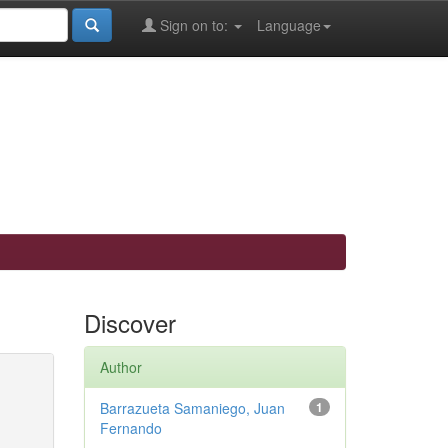
Sign on to:
Language
Discover
Author
Barrazueta Samaniego, Juan
1
Fernando