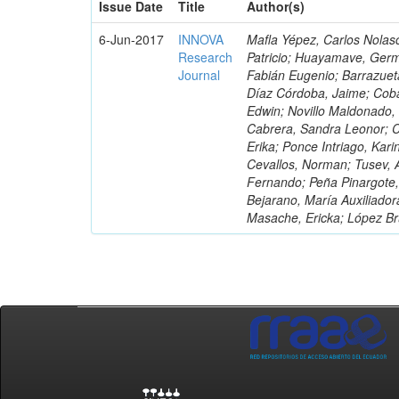
Issue Date
Title
Author(s)
6-Jun-2017
INNOVA
Mafla Yépez, Carlos Nolasc
Research
Patricio; Huayamave, Ger
Journal
Fabián Eugenio; Barrazuet
Díaz Córdoba, Jaime; Coba
Edwin; Novillo Maldonado,
Cabrera, Sandra Leonor; Co
Erika; Ponce Intriago, Kari
Cevallos, Norman; Tusev, 
Fernando; Peña Pinargote,
Bejarano, María Auxiliador
Masache, Ericka; López Br