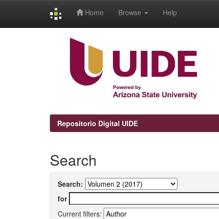
Home
Browse
Help
Skip
navigation
Repositorio Digital UIDE
Search
Search:
for
Current filters: