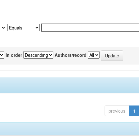
In order
Authors/record
previous
1