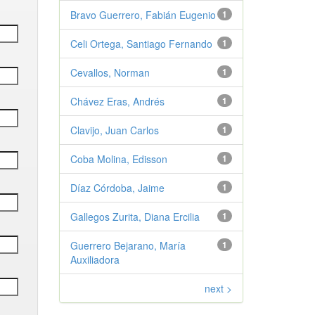
Bravo Guerrero, Fabián Eugenio
1
Celi Ortega, Santiago Fernando
1
Cevallos, Norman
1
Chávez Eras, Andrés
1
Clavijo, Juan Carlos
1
Coba Molina, Edisson
1
Díaz Córdoba, Jaime
1
Gallegos Zurita, Diana Ercilia
1
Guerrero Bejarano, María
1
Auxiliadora
next >