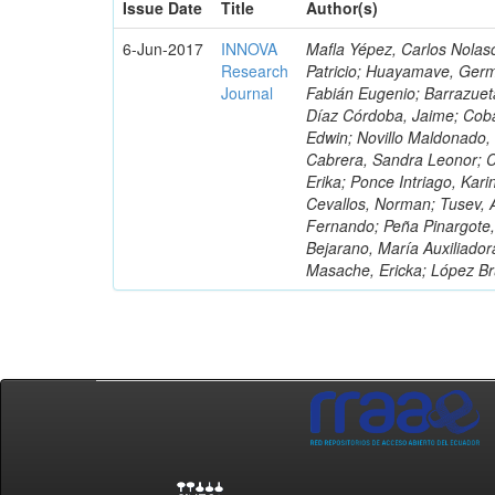
Issue Date
Title
Author(s)
6-Jun-2017
INNOVA
Mafla Yépez, Carlos Nolasc
Research
Patricio; Huayamave, Ger
Journal
Fabián Eugenio; Barrazuet
Díaz Córdoba, Jaime; Coba
Edwin; Novillo Maldonado,
Cabrera, Sandra Leonor; Co
Erika; Ponce Intriago, Kari
Cevallos, Norman; Tusev, 
Fernando; Peña Pinargote,
Bejarano, María Auxiliador
Masache, Ericka; López Br