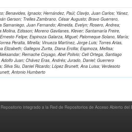
o; Benavides, Ignacio; Hernández, Paúl; Clavijo, Juan Carlos; Yánez,
mán Gerson; Trelles Zambrano, César Augusto; Bravo Guerrero,
a Samaniego, Juan Fernando; Almeida, Evelyn; Rosero, Andrea;
 Molina, Edisson; Moreno Gavilanes, Klever; Santamaría Freire,
 Ernesto Felipe; Espinoza Galarza, Miguel; Palomeque Solano, María;
rrea Peralta, Mirella; Vinueza Martínez, Jorge Luis; Torres Arias,
na Elizabeth; Gallegos Zurita, Diana Ercilia; Espinoza, Mellisa;
Aleksandar; Remache Coyago, Abel Polivio; Celi Ortega, Santiago
 Adolfo Juan; Chávez Eras, Andrés; Jurado, Daniel; Guerrero
a; Silva Siu, Daniel Ricardo; López Brunett, Ana Luisa; Verdesoto
unett, Antonio Humberto
Repositorio integrado a la Red de Repositorios de Acceso Abierto de