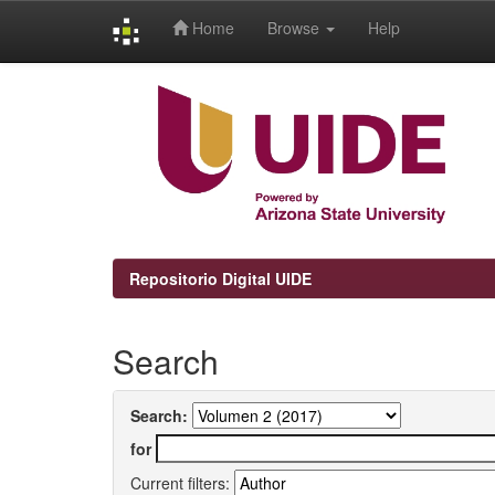
Home
Browse
Help
Skip
navigation
Repositorio Digital UIDE
Search
Search:
for
Current filters: