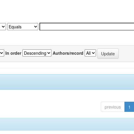
In order
Authors/record
previous
1