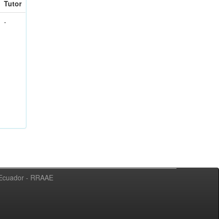
Tutor
-
l Ecuador - RRAAE