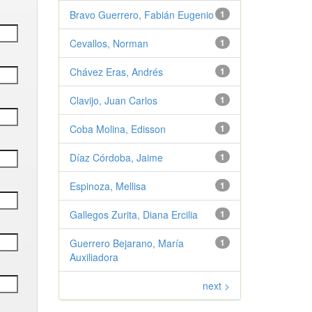
Bravo Guerrero, Fabián Eugenio
1
Cevallos, Norman
1
Chávez Eras, Andrés
1
Clavijo, Juan Carlos
1
Coba Molina, Edisson
1
Díaz Córdoba, Jaime
1
Espinoza, Mellisa
1
Gallegos Zurita, Diana Ercilia
1
Guerrero Bejarano, María
1
Auxiliadora
next >