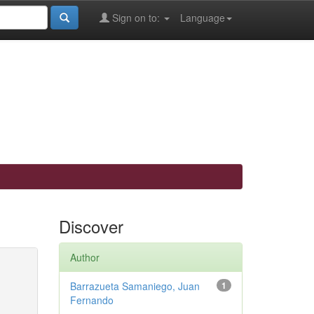
Sign on to:
Language
Discover
Author
Barrazueta Samaniego, Juan
1
Fernando