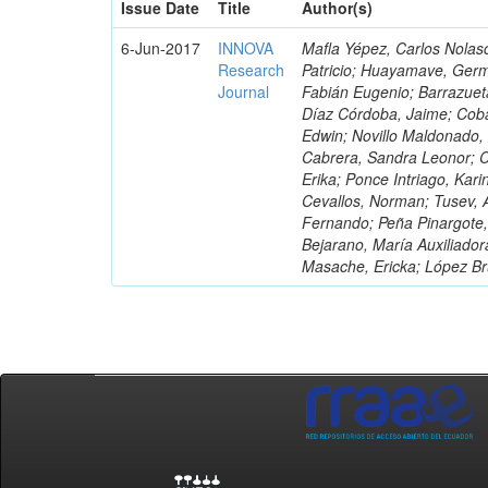
Issue Date
Title
Author(s)
6-Jun-2017
INNOVA
Mafla Yépez, Carlos Nolasc
Research
Patricio; Huayamave, Ger
Journal
Fabián Eugenio; Barrazuet
Díaz Córdoba, Jaime; Coba
Edwin; Novillo Maldonado,
Cabrera, Sandra Leonor; Co
Erika; Ponce Intriago, Kari
Cevallos, Norman; Tusev, 
Fernando; Peña Pinargote,
Bejarano, María Auxiliador
Masache, Ericka; López Br