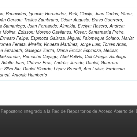
o; Benavides, Ignacio; Hernández, Paúl; Clavijo, Juan Carlos; Yánez,
mán Gerson; Trelles Zambrano, César Augusto; Bravo Guerrero,
a Samaniego, Juan Fernando; Almeida, Evelyn; Rosero, Andrea;
 Molina, Edisson; Moreno Gavilanes, Klever; Santamaría Freire,
 Ernesto Felipe; Espinoza Galarza, Miguel; Palomeque Solano, María;
rrea Peralta, Mirella; Vinueza Martínez, Jorge Luis; Torres Arias,
na Elizabeth; Gallegos Zurita, Diana Ercilia; Espinoza, Mellisa;
Aleksandar; Remache Coyago, Abel Polivio; Celi Ortega, Santiago
 Adolfo Juan; Chávez Eras, Andrés; Jurado, Daniel; Guerrero
a; Silva Siu, Daniel Ricardo; López Brunett, Ana Luisa; Verdesoto
unett, Antonio Humberto
Repositorio integrado a la Red de Repositorios de Acceso Abierto de