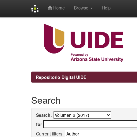
Home
Browse
Help
Skip
navigation
Repositorio Digital UIDE
Search
Search:
for
Current filters: