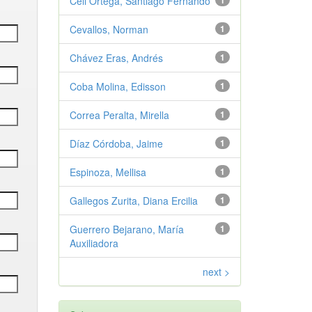
Celi Ortega, Santiago Fernando
1
Cevallos, Norman
1
Chávez Eras, Andrés
1
Coba Molina, Edisson
1
Correa Peralta, Mirella
1
Díaz Córdoba, Jaime
1
Espinoza, Mellisa
1
Gallegos Zurita, Diana Ercilia
1
Guerrero Bejarano, María
1
Auxiliadora
next >