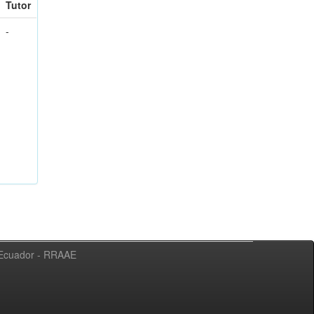
Tutor
-
l Ecuador - RRAAE