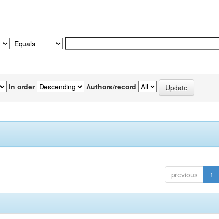
In order
Authors/record
previous
1