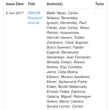
Issue Date
Title
Author(s)
Tutor
6-Jun-2017
INNOVA
Mafla Yépez, Carlos
-
Research
Nolasco; Benavides,
Journal
Ignacio; Hernández, Paúl;
Clavijo, Juan Carlos; Yánez,
Patricio; Huayamave,
Germán Gerson; Trelles
Zambrano, César Augusto;
Bravo Guerrero, Fabián
Eugenio; Barrazueta
Samaniego, Juan Fernando;
Almeida, Evelyn; Rosero,
Andrea; Díaz Córdoba,
Jaime; Coba Molina,
Edisson; Moreno Gavilanes,
Klever; Santamaría Freire,
Edwin; Novillo Maldonado,
Ernesto Felipe; Espinoza
Galarza, Miguel; Palomeque
Solano, María; Cabrera,
Sandra Leonor; Correa