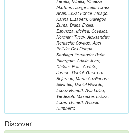
Peralta, Mirella; Vinueza
Martínez, Jorge Luis; Torres
Arias, Erika; Ponce Intriago,
Karina Elizabeth; Gallegos
Zurita, Diana Ercilia;
Espinoza, Mellisa; Cevallos,
Norman; Tusev, Aleksandar;
Remache Coyago, Abel
Polivio; Celi Ortega,
Santiago Fernando; Peña
Pinargote, Adolfo Juan;
Chávez Eras, Andrés;
Jurado, Daniel; Guerrero
Bejarano, María Auxiliadora;
Silva Siu, Daniel Ricardo;
López Brunett, Ana Luisa;
Verdesoto Masache, Ericka;
López Brunett, Antonio
Humberto
Discover