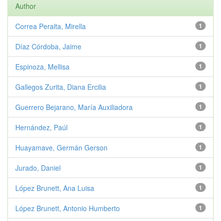
Author
Correa Peralta, Mirella
1
Díaz Córdoba, Jaime
1
Espinoza, Mellisa
1
Gallegos Zurita, Diana Ercilia
1
Guerrero Bejarano, María Auxiliadora
1
Hernández, Paúl
1
Huayamave, Germán Gerson
1
Jurado, Daniel
1
López Brunett, Ana Luisa
1
López Brunett, Antonio Humberto
1