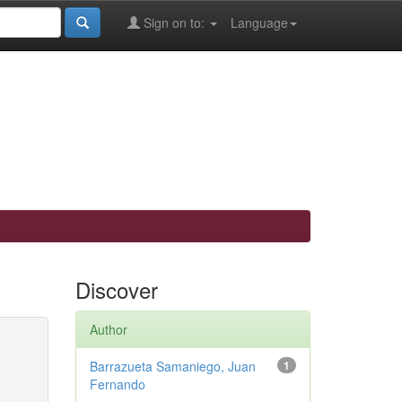
Sign on to:
Language
Discover
Author
Barrazueta Samaniego, Juan
1
Fernando