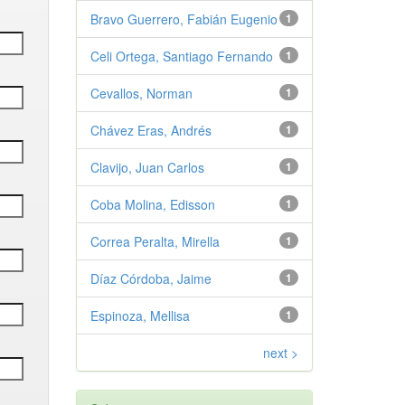
Bravo Guerrero, Fabián Eugenio
1
Celi Ortega, Santiago Fernando
1
Cevallos, Norman
1
Chávez Eras, Andrés
1
Clavijo, Juan Carlos
1
Coba Molina, Edisson
1
Correa Peralta, Mirella
1
Díaz Córdoba, Jaime
1
Espinoza, Mellisa
1
next >