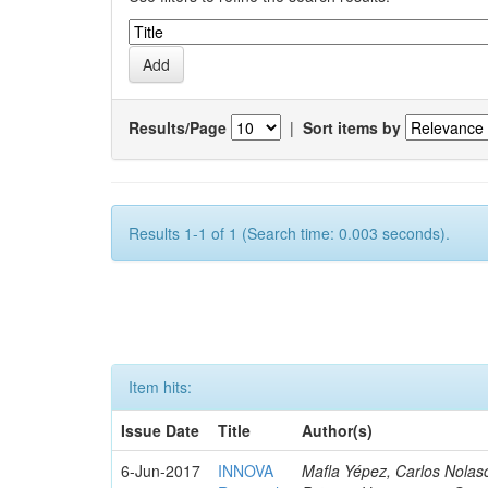
Results/Page
|
Sort items by
Results 1-1 of 1 (Search time: 0.003 seconds).
Item hits:
Issue Date
Title
Author(s)
6-Jun-2017
INNOVA
Mafla Yépez, Carlos Nolasc