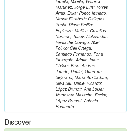
Peralta, Mirella; Vinueza
Martínez, Jorge Luis; Torres
Arias, Erika; Ponce Intriago,
Karina Elizabeth; Gallegos
Zurita, Diana Ercilia;
Espinoza, Mellisa; Cevallos,
Norman; Tusev, Aleksandar;
Remache Coyago, Abel
Polivio; Celi Ortega,
Santiago Fernando; Peña
Pinargote, Adolfo Juan;
Chávez Eras, Andrés;
Jurado, Daniel; Guerrero
Bejarano, María Auxiliadora;
Silva Siu, Daniel Ricardo;
López Brunett, Ana Luisa;
Verdesoto Masache, Ericka;
López Brunett, Antonio
Humberto
Discover