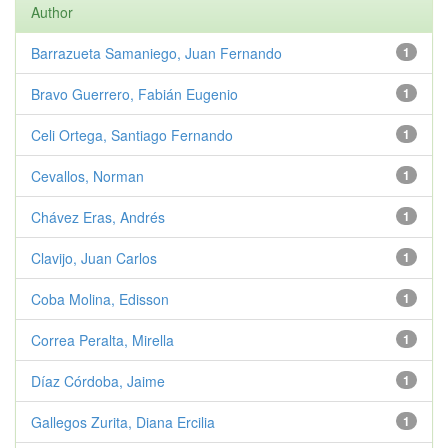
Author
Barrazueta Samaniego, Juan Fernando
1
Bravo Guerrero, Fabián Eugenio
1
Celi Ortega, Santiago Fernando
1
Cevallos, Norman
1
Chávez Eras, Andrés
1
Clavijo, Juan Carlos
1
Coba Molina, Edisson
1
Correa Peralta, Mirella
1
Díaz Córdoba, Jaime
1
Gallegos Zurita, Diana Ercilia
1