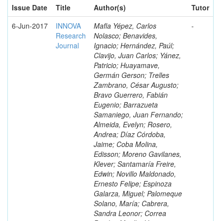
Issue Date
Title
Author(s)
Tutor
6-Jun-2017
INNOVA
Mafla Yépez, Carlos
-
Research
Nolasco; Benavides,
Journal
Ignacio; Hernández, Paúl;
Clavijo, Juan Carlos; Yánez,
Patricio; Huayamave,
Germán Gerson; Trelles
Zambrano, César Augusto;
Bravo Guerrero, Fabián
Eugenio; Barrazueta
Samaniego, Juan Fernando;
Almeida, Evelyn; Rosero,
Andrea; Díaz Córdoba,
Jaime; Coba Molina,
Edisson; Moreno Gavilanes,
Klever; Santamaría Freire,
Edwin; Novillo Maldonado,
Ernesto Felipe; Espinoza
Galarza, Miguel; Palomeque
Solano, María; Cabrera,
Sandra Leonor; Correa