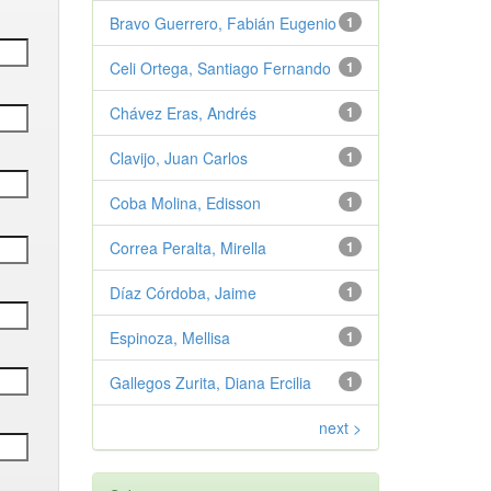
Bravo Guerrero, Fabián Eugenio
1
Celi Ortega, Santiago Fernando
1
Chávez Eras, Andrés
1
Clavijo, Juan Carlos
1
Coba Molina, Edisson
1
Correa Peralta, Mirella
1
Díaz Córdoba, Jaime
1
Espinoza, Mellisa
1
Gallegos Zurita, Diana Ercilia
1
next >