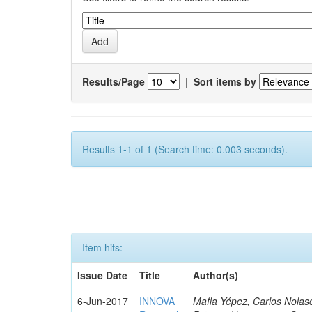
Results/Page
|
Sort items by
Results 1-1 of 1 (Search time: 0.003 seconds).
Item hits:
Issue Date
Title
Author(s)
6-Jun-2017
INNOVA
Mafla Yépez, Carlos Nolasc