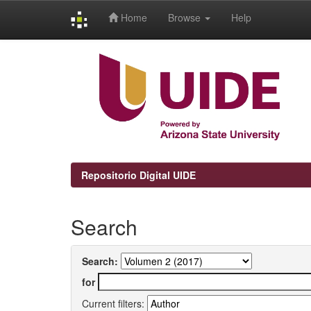
Home
Browse
Help
Skip
navigation
Repositorio Digital UIDE
Search
Search:
for
Current filters: