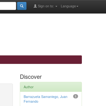
Sign on to:
Language
Discover
Author
Barrazueta Samaniego, Juan
1
Fernando