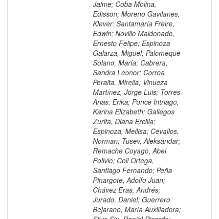
Jaime; Coba Molina,
Edisson; Moreno Gavilanes,
Klever; Santamaría Freire,
Edwin; Novillo Maldonado,
Ernesto Felipe; Espinoza
Galarza, Miguel; Palomeque
Solano, María; Cabrera,
Sandra Leonor; Correa
Peralta, Mirella; Vinueza
Martínez, Jorge Luis; Torres
Arias, Erika; Ponce Intriago,
Karina Elizabeth; Gallegos
Zurita, Diana Ercilia;
Espinoza, Mellisa; Cevallos,
Norman; Tusev, Aleksandar;
Remache Coyago, Abel
Polivio; Celi Ortega,
Santiago Fernando; Peña
Pinargote, Adolfo Juan;
Chávez Eras, Andrés;
Jurado, Daniel; Guerrero
Bejarano, María Auxiliadora;
Silva Siu, Daniel Ricardo;