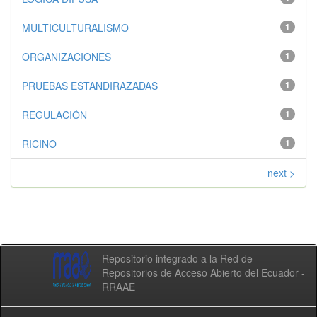
MULTICULTURALISMO
1
ORGANIZACIONES
1
PRUEBAS ESTANDIRAZADAS
1
REGULACIÓN
1
RICINO
1
next >
Repositorio integrado a la Red de
Repositorios de Acceso Abierto del Ecuador -
RRAAE