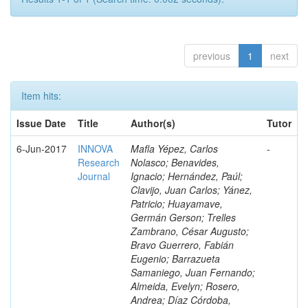
previous
1
next
Item hits:
Issue Date
Title
Author(s)
Tutor
6-Jun-2017
INNOVA
Mafla Yépez, Carlos
-
Research
Nolasco; Benavides,
Journal
Ignacio; Hernández, Paúl;
Clavijo, Juan Carlos; Yánez,
Patricio; Huayamave,
Germán Gerson; Trelles
Zambrano, César Augusto;
Bravo Guerrero, Fabián
Eugenio; Barrazueta
Samaniego, Juan Fernando;
Almeida, Evelyn; Rosero,
Andrea; Díaz Córdoba,