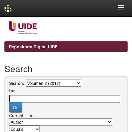
Skip
navigation
Repositorio Digital UIDE
Search
Search:
for
Current filters: