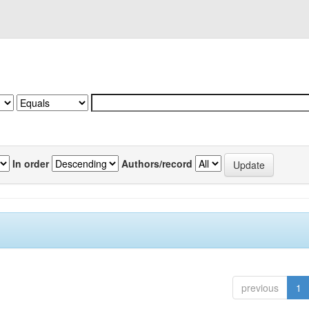
In order
Authors/record
previous
1