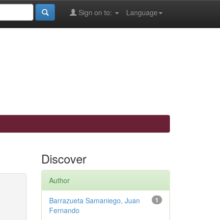
Sign on to:
Language
Discover
Author
Barrazueta Samaniego, Juan
1
Fernando