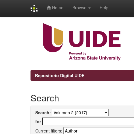
Home
Browse
Help
Skip
navigation
Repositorio Digital UIDE
Search
Search:
for
Current filters: