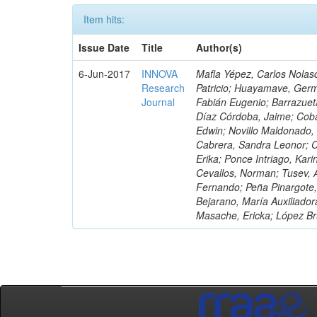
Item hits:
Issue Date
Title
Author(s)
6-Jun-2017
INNOVA
Mafla Yépez, Carlos Nolasc
Research
Patricio; Huayamave, Ger
Journal
Fabián Eugenio; Barrazuet
Díaz Córdoba, Jaime; Coba
Edwin; Novillo Maldonado,
Cabrera, Sandra Leonor; Co
Erika; Ponce Intriago, Kari
Cevallos, Norman; Tusev, 
Fernando; Peña Pinargote,
Bejarano, María Auxiliador
Masache, Ericka; López Br