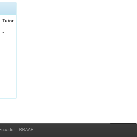
Tutor
-
l Ecuador - RRAAE