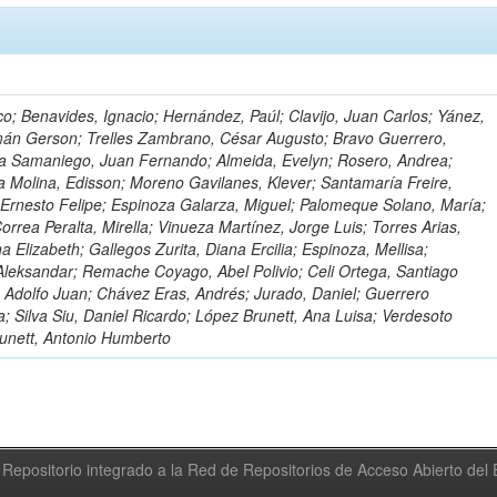
o; Benavides, Ignacio; Hernández, Paúl; Clavijo, Juan Carlos; Yánez,
mán Gerson; Trelles Zambrano, César Augusto; Bravo Guerrero,
a Samaniego, Juan Fernando; Almeida, Evelyn; Rosero, Andrea;
 Molina, Edisson; Moreno Gavilanes, Klever; Santamaría Freire,
 Ernesto Felipe; Espinoza Galarza, Miguel; Palomeque Solano, María;
rrea Peralta, Mirella; Vinueza Martínez, Jorge Luis; Torres Arias,
na Elizabeth; Gallegos Zurita, Diana Ercilia; Espinoza, Mellisa;
Aleksandar; Remache Coyago, Abel Polivio; Celi Ortega, Santiago
 Adolfo Juan; Chávez Eras, Andrés; Jurado, Daniel; Guerrero
a; Silva Siu, Daniel Ricardo; López Brunett, Ana Luisa; Verdesoto
unett, Antonio Humberto
Repositorio integrado a la Red de Repositorios de Acceso Abierto de