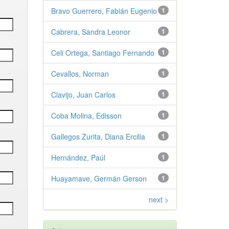
Bravo Guerrero, Fabián Eugenio
1
Cabrera, Sandra Leonor
1
Celi Ortega, Santiago Fernando
1
Cevallos, Norman
1
Clavijo, Juan Carlos
1
Coba Molina, Edisson
1
Gallegos Zurita, Diana Ercilia
1
Hernández, Paúl
1
Huayamave, Germán Gerson
1
next >