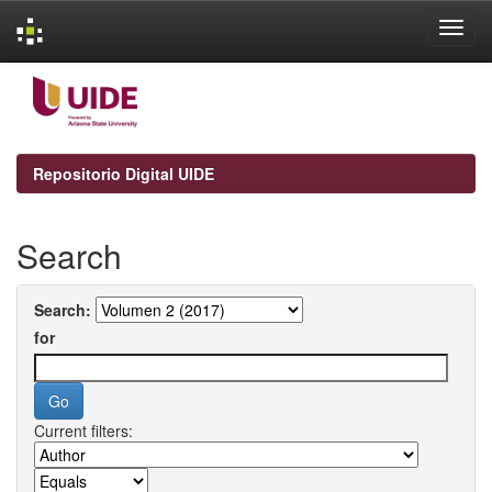
Skip
navigation
Repositorio Digital UIDE
Search
Search:
for
Current filters: