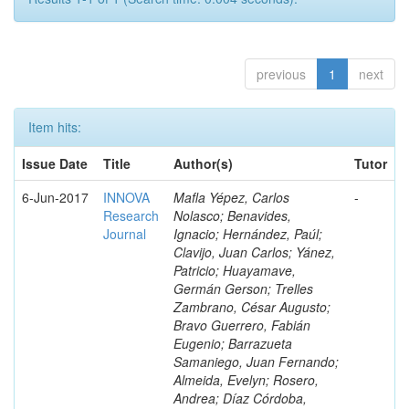
previous
1
next
Item hits:
Issue Date
Title
Author(s)
Tutor
6-Jun-2017
INNOVA
Mafla Yépez, Carlos
-
Research
Nolasco; Benavides,
Journal
Ignacio; Hernández, Paúl;
Clavijo, Juan Carlos; Yánez,
Patricio; Huayamave,
Germán Gerson; Trelles
Zambrano, César Augusto;
Bravo Guerrero, Fabián
Eugenio; Barrazueta
Samaniego, Juan Fernando;
Almeida, Evelyn; Rosero,
Andrea; Díaz Córdoba,