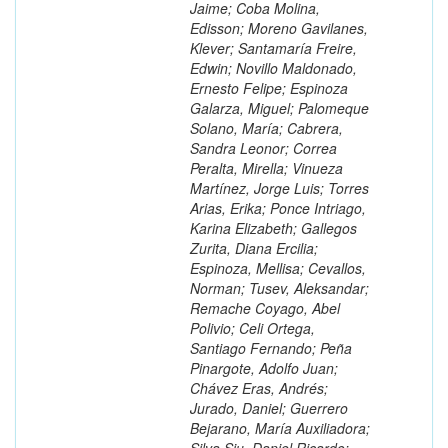
Jaime; Coba Molina,
Edisson; Moreno Gavilanes,
Klever; Santamaría Freire,
Edwin; Novillo Maldonado,
Ernesto Felipe; Espinoza
Galarza, Miguel; Palomeque
Solano, María; Cabrera,
Sandra Leonor; Correa
Peralta, Mirella; Vinueza
Martínez, Jorge Luis; Torres
Arias, Erika; Ponce Intriago,
Karina Elizabeth; Gallegos
Zurita, Diana Ercilia;
Espinoza, Mellisa; Cevallos,
Norman; Tusev, Aleksandar;
Remache Coyago, Abel
Polivio; Celi Ortega,
Santiago Fernando; Peña
Pinargote, Adolfo Juan;
Chávez Eras, Andrés;
Jurado, Daniel; Guerrero
Bejarano, María Auxiliadora;
Silva Siu, Daniel Ricardo;