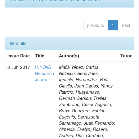
previous
1
next
Item hits:
Issue Date
Title
Author(s)
Tutor
6-Jun-2017
INNOVA
Mafla Yépez, Carlos
-
Research
Nolasco; Benavides,
Journal
Ignacio; Hernández, Paúl;
Clavijo, Juan Carlos; Yánez,
Patricio; Huayamave,
Germán Gerson; Trelles
Zambrano, César Augusto;
Bravo Guerrero, Fabián
Eugenio; Barrazueta
Samaniego, Juan Fernando;
Almeida, Evelyn; Rosero,
Andrea; Díaz Córdoba,