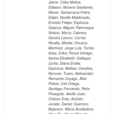
Jaime; Coba Molina,
Edisson; Moreno Gavilanes,
Klever; Santamaría Freire,
Edwin; Novillo Maldonado,
Ernesto Felipe; Espinoza
Galarza, Miguel; Palomeque
Solano, María; Cabrera,
Sandra Leonor; Correa
Peralta, Mirella; Vinueza
Martínez, Jorge Luis; Torres
Arias, Erika; Ponce Intriago,
Karina Elizabeth; Gallegos
Zurita, Diana Ercilia;
Espinoza, Mellisa; Cevallos,
Norman; Tusev, Aleksandar;
Remache Coyago, Abel
Polivio; Celi Ortega,
Santiago Fernando; Peña
Pinargote, Adolfo Juan;
Chávez Eras, Andrés;
Jurado, Daniel; Guerrero
Bejarano, María Auxiliadora;
Silva Siu, Daniel Ricardo;