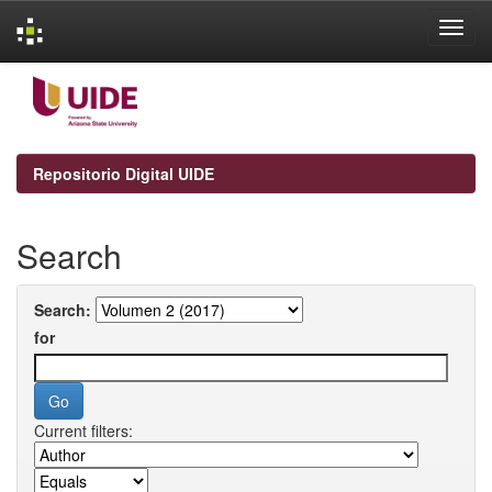
Skip
navigation
Repositorio Digital UIDE
Search
Search:
for
Current filters: