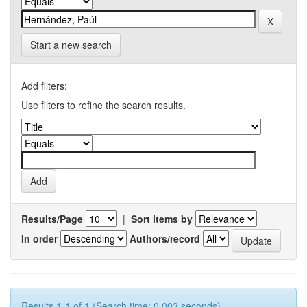
Start a new search
Add filters:
Use filters to refine the search results.
Results/Page
|
Sort items by
In order
Authors/record
Results 1-1 of 1 (Search time: 0.003 seconds).