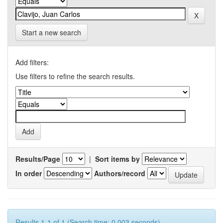
Start a new search
Add filters:
Use filters to refine the search results.
Results/Page
|
Sort items by
In order
Authors/record
Results 1-1 of 1 (Search time: 0.003 seconds).