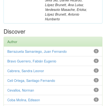
López Brunett, Ana Luisa;
Verdesoto Masache, Ericka;
López Brunett, Antonio
Humberto
Discover
Author
Barrazueta Samaniego, Juan Fernando
1
Bravo Guerrero, Fabián Eugenio
1
Cabrera, Sandra Leonor
1
Celi Ortega, Santiago Fernando
1
Cevallos, Norman
1
Coba Molina, Edisson
1