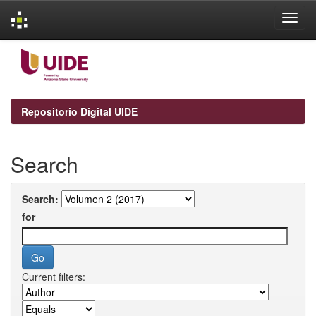
Skip
navigation
Repositorio Digital UIDE
Search
Search:
for
Current filters: