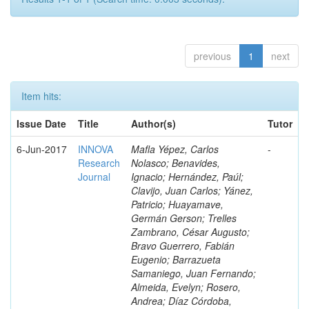
previous
1
next
Item hits:
Issue Date
Title
Author(s)
Tutor
6-Jun-2017
INNOVA
Mafla Yépez, Carlos
-
Research
Nolasco; Benavides,
Journal
Ignacio; Hernández, Paúl;
Clavijo, Juan Carlos; Yánez,
Patricio; Huayamave,
Germán Gerson; Trelles
Zambrano, César Augusto;
Bravo Guerrero, Fabián
Eugenio; Barrazueta
Samaniego, Juan Fernando;
Almeida, Evelyn; Rosero,
Andrea; Díaz Córdoba,