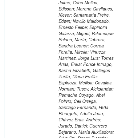
Jaime; Coba Molina,
Edisson; Moreno Gavilanes,
Klever; Santamaría Freire,
Edwin; Novillo Maldonado,
Ernesto Felipe; Espinoza
Galarza, Miguel; Palomeque
Solano, María; Cabrera,
Sandra Leonor; Correa
Peralta, Mirella; Vinueza
Martínez, Jorge Luis; Torres
Arias, Erika; Ponce Intriago,
Karina Elizabeth; Gallegos
Zurita, Diana Ercilia;
Espinoza, Mellisa; Cevallos,
Norman; Tusev, Aleksandar;
Remache Coyago, Abel
Polivio; Celi Ortega,
Santiago Fernando; Peña
Pinargote, Adolfo Juan;
Chávez Eras, Andrés;
Jurado, Daniel; Guerrero
Bejarano, María Auxiliadora;
Silva Siu, Daniel Ricardo;