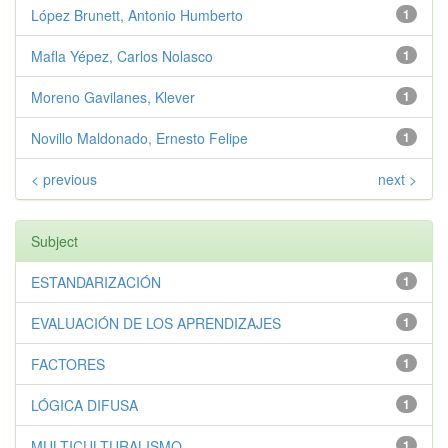
López Brunett, Antonio Humberto
1
Mafla Yépez, Carlos Nolasco
1
Moreno Gavilanes, Klever
1
Novillo Maldonado, Ernesto Felipe
1
< previous
next >
Subject
ESTANDARIZACIÓN
1
EVALUACIÓN DE LOS APRENDIZAJES
1
FACTORES
1
LÓGICA DIFUSA
1
MULTICULTURALISMO
1