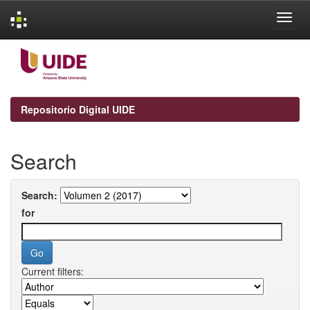
Skip
navigation
Repositorio Digital UIDE
Search
Search:
for
Current filters: