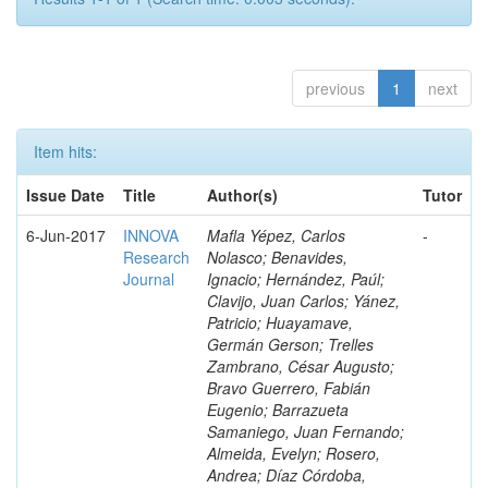
previous
1
next
Item hits:
Issue Date
Title
Author(s)
Tutor
6-Jun-2017
INNOVA
Mafla Yépez, Carlos
-
Research
Nolasco; Benavides,
Journal
Ignacio; Hernández, Paúl;
Clavijo, Juan Carlos; Yánez,
Patricio; Huayamave,
Germán Gerson; Trelles
Zambrano, César Augusto;
Bravo Guerrero, Fabián
Eugenio; Barrazueta
Samaniego, Juan Fernando;
Almeida, Evelyn; Rosero,
Andrea; Díaz Córdoba,