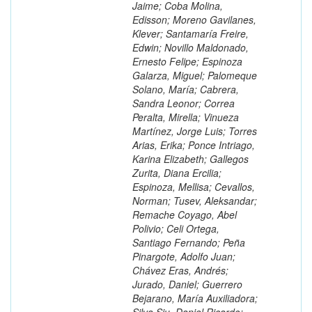
Jaime; Coba Molina,
Edisson; Moreno Gavilanes,
Klever; Santamaría Freire,
Edwin; Novillo Maldonado,
Ernesto Felipe; Espinoza
Galarza, Miguel; Palomeque
Solano, María; Cabrera,
Sandra Leonor; Correa
Peralta, Mirella; Vinueza
Martínez, Jorge Luis; Torres
Arias, Erika; Ponce Intriago,
Karina Elizabeth; Gallegos
Zurita, Diana Ercilia;
Espinoza, Mellisa; Cevallos,
Norman; Tusev, Aleksandar;
Remache Coyago, Abel
Polivio; Celi Ortega,
Santiago Fernando; Peña
Pinargote, Adolfo Juan;
Chávez Eras, Andrés;
Jurado, Daniel; Guerrero
Bejarano, María Auxiliadora;
Silva Siu, Daniel Ricardo;