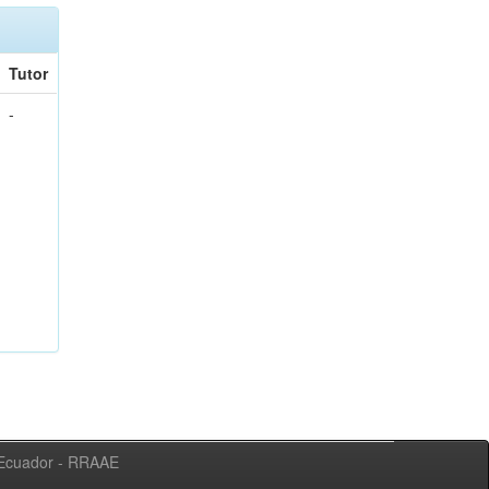
Tutor
-
l Ecuador - RRAAE