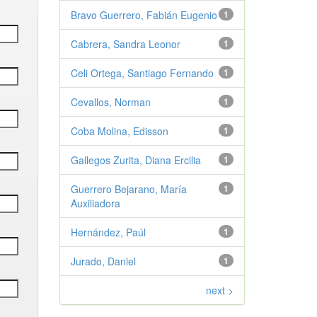
Bravo Guerrero, Fabián Eugenio
1
Cabrera, Sandra Leonor
1
Celi Ortega, Santiago Fernando
1
Cevallos, Norman
1
Coba Molina, Edisson
1
Gallegos Zurita, Diana Ercilia
1
Guerrero Bejarano, María
1
Auxiliadora
Hernández, Paúl
1
Jurado, Daniel
1
next >