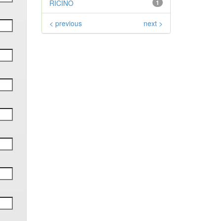
RICINO
1
< previous
next >