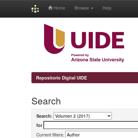
Home
Browse
Help
Skip
navigation
Repositorio Digital UIDE
Search
Search:
for
Current filters: