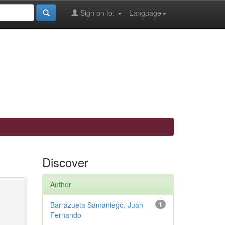
Sign on to:
Language
Discover
Author
Barrazueta Samaniego, Juan
1
Fernando