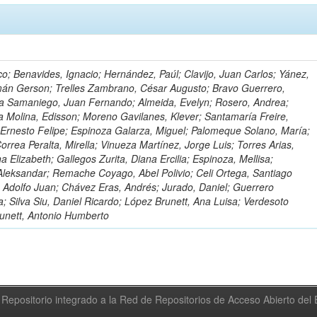
o; Benavides, Ignacio; Hernández, Paúl; Clavijo, Juan Carlos; Yánez,
mán Gerson; Trelles Zambrano, César Augusto; Bravo Guerrero,
a Samaniego, Juan Fernando; Almeida, Evelyn; Rosero, Andrea;
 Molina, Edisson; Moreno Gavilanes, Klever; Santamaría Freire,
 Ernesto Felipe; Espinoza Galarza, Miguel; Palomeque Solano, María;
rrea Peralta, Mirella; Vinueza Martínez, Jorge Luis; Torres Arias,
na Elizabeth; Gallegos Zurita, Diana Ercilia; Espinoza, Mellisa;
Aleksandar; Remache Coyago, Abel Polivio; Celi Ortega, Santiago
 Adolfo Juan; Chávez Eras, Andrés; Jurado, Daniel; Guerrero
a; Silva Siu, Daniel Ricardo; López Brunett, Ana Luisa; Verdesoto
unett, Antonio Humberto
Repositorio integrado a la Red de Repositorios de Acceso Abierto de