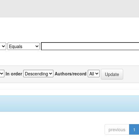
In order
Authors/record
previous
1