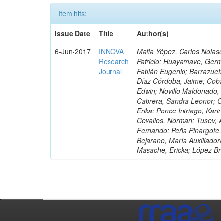
Item hits:
Issue Date
Title
Author(s)
6-Jun-2017
INNOVA
Mafla Yépez, Carlos Nolasc
Research
Patricio; Huayamave, Ger
Journal
Fabián Eugenio; Barrazuet
Díaz Córdoba, Jaime; Coba
Edwin; Novillo Maldonado,
Cabrera, Sandra Leonor; Co
Erika; Ponce Intriago, Kari
Cevallos, Norman; Tusev, 
Fernando; Peña Pinargote,
Bejarano, María Auxiliador
Masache, Ericka; López Br