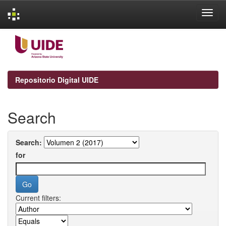
Skip
navigation
Repositorio Digital UIDE
Search
Search:
for
Current filters: