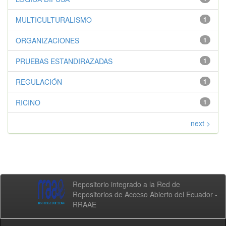
MULTICULTURALISMO
1
ORGANIZACIONES
1
PRUEBAS ESTANDIRAZADAS
1
REGULACIÓN
1
RICINO
1
next >
Repositorio integrado a la Red de
Repositorios de Acceso Abierto del Ecuador -
RRAAE