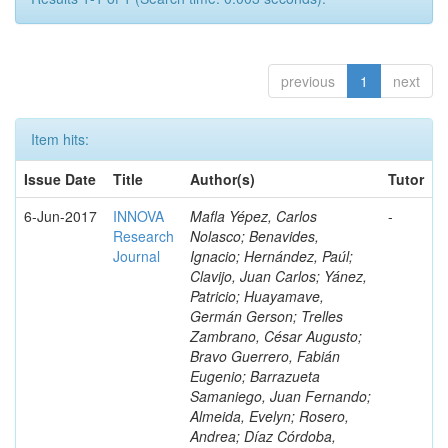
previous
1
next
Item hits:
Issue Date
Title
Author(s)
Tutor
6-Jun-2017
INNOVA
Mafla Yépez, Carlos
-
Research
Nolasco; Benavides,
Journal
Ignacio; Hernández, Paúl;
Clavijo, Juan Carlos; Yánez,
Patricio; Huayamave,
Germán Gerson; Trelles
Zambrano, César Augusto;
Bravo Guerrero, Fabián
Eugenio; Barrazueta
Samaniego, Juan Fernando;
Almeida, Evelyn; Rosero,
Andrea; Díaz Córdoba,