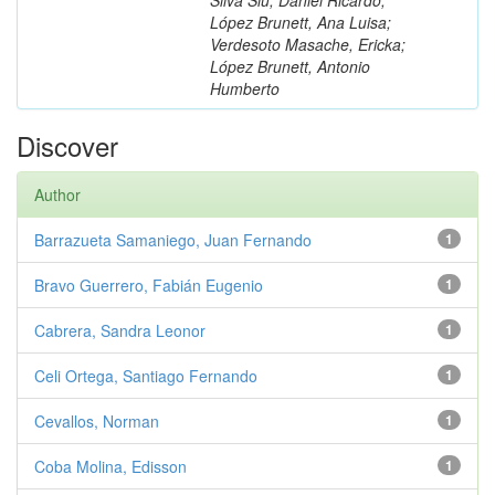
López Brunett, Ana Luisa;
Verdesoto Masache, Ericka;
López Brunett, Antonio
Humberto
Discover
Author
Barrazueta Samaniego, Juan Fernando
1
Bravo Guerrero, Fabián Eugenio
1
Cabrera, Sandra Leonor
1
Celi Ortega, Santiago Fernando
1
Cevallos, Norman
1
Coba Molina, Edisson
1