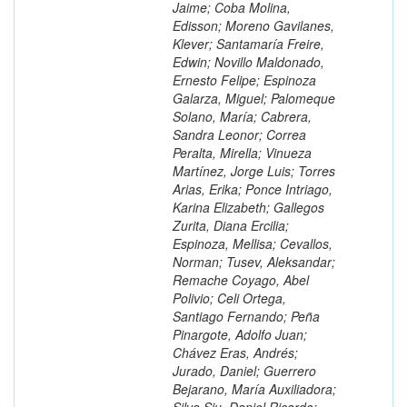
Jaime; Coba Molina,
Edisson; Moreno Gavilanes,
Klever; Santamaría Freire,
Edwin; Novillo Maldonado,
Ernesto Felipe; Espinoza
Galarza, Miguel; Palomeque
Solano, María; Cabrera,
Sandra Leonor; Correa
Peralta, Mirella; Vinueza
Martínez, Jorge Luis; Torres
Arias, Erika; Ponce Intriago,
Karina Elizabeth; Gallegos
Zurita, Diana Ercilia;
Espinoza, Mellisa; Cevallos,
Norman; Tusev, Aleksandar;
Remache Coyago, Abel
Polivio; Celi Ortega,
Santiago Fernando; Peña
Pinargote, Adolfo Juan;
Chávez Eras, Andrés;
Jurado, Daniel; Guerrero
Bejarano, María Auxiliadora;
Silva Siu, Daniel Ricardo;