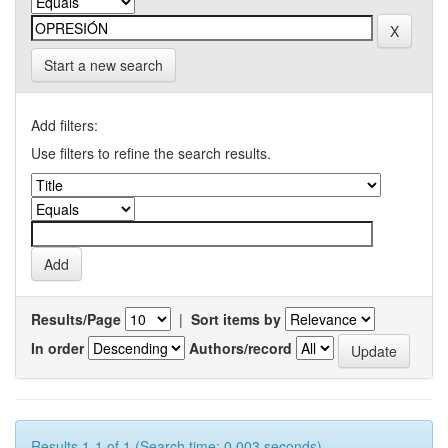
Start a new search
Add filters:
Use filters to refine the search results.
Results/Page
|
Sort items by
In order
Authors/record
Results 1-1 of 1 (Search time: 0.003 seconds).