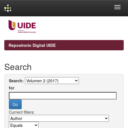
Skip
navigation
Repositorio Digital UIDE
Search
Search:
for
Current filters: