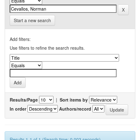
Start a new search
Add filters:
Use filters to refine the search results.
Results/Page
|
Sort items by
In order
Authors/record
Results 1-1 of 1 (Search time: 0.003 seconds).