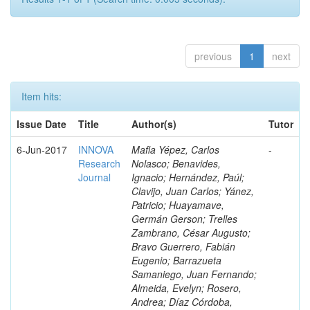
previous
1
next
Item hits:
Issue Date
Title
Author(s)
Tutor
6-Jun-2017
INNOVA
Mafla Yépez, Carlos
-
Research
Nolasco; Benavides,
Journal
Ignacio; Hernández, Paúl;
Clavijo, Juan Carlos; Yánez,
Patricio; Huayamave,
Germán Gerson; Trelles
Zambrano, César Augusto;
Bravo Guerrero, Fabián
Eugenio; Barrazueta
Samaniego, Juan Fernando;
Almeida, Evelyn; Rosero,
Andrea; Díaz Córdoba,