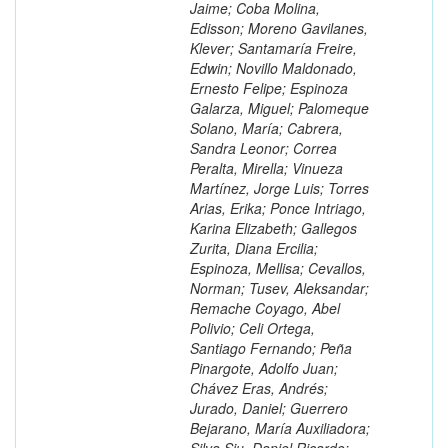
Jaime; Coba Molina,
Edisson; Moreno Gavilanes,
Klever; Santamaría Freire,
Edwin; Novillo Maldonado,
Ernesto Felipe; Espinoza
Galarza, Miguel; Palomeque
Solano, María; Cabrera,
Sandra Leonor; Correa
Peralta, Mirella; Vinueza
Martínez, Jorge Luis; Torres
Arias, Erika; Ponce Intriago,
Karina Elizabeth; Gallegos
Zurita, Diana Ercilia;
Espinoza, Mellisa; Cevallos,
Norman; Tusev, Aleksandar;
Remache Coyago, Abel
Polivio; Celi Ortega,
Santiago Fernando; Peña
Pinargote, Adolfo Juan;
Chávez Eras, Andrés;
Jurado, Daniel; Guerrero
Bejarano, María Auxiliadora;
Silva Siu, Daniel Ricardo;