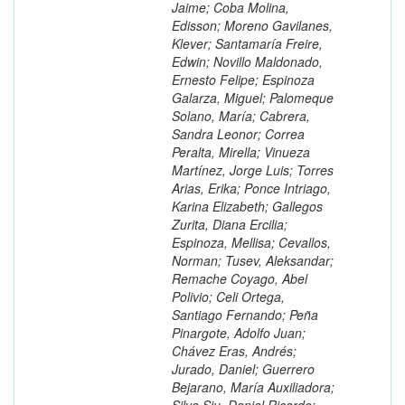
Jaime; Coba Molina,
Edisson; Moreno Gavilanes,
Klever; Santamaría Freire,
Edwin; Novillo Maldonado,
Ernesto Felipe; Espinoza
Galarza, Miguel; Palomeque
Solano, María; Cabrera,
Sandra Leonor; Correa
Peralta, Mirella; Vinueza
Martínez, Jorge Luis; Torres
Arias, Erika; Ponce Intriago,
Karina Elizabeth; Gallegos
Zurita, Diana Ercilia;
Espinoza, Mellisa; Cevallos,
Norman; Tusev, Aleksandar;
Remache Coyago, Abel
Polivio; Celi Ortega,
Santiago Fernando; Peña
Pinargote, Adolfo Juan;
Chávez Eras, Andrés;
Jurado, Daniel; Guerrero
Bejarano, María Auxiliadora;
Silva Siu, Daniel Ricardo;