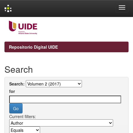
Skip
navigation
Repositorio Digital UIDE
Search
Search:
for
Current filters: