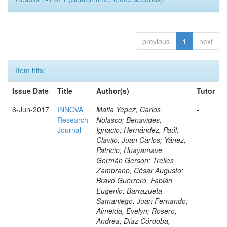
previous
1
next
Item hits:
Issue Date
Title
Author(s)
Tutor
6-Jun-2017
INNOVA
Mafla Yépez, Carlos
-
Research
Nolasco; Benavides,
Journal
Ignacio; Hernández, Paúl;
Clavijo, Juan Carlos; Yánez,
Patricio; Huayamave,
Germán Gerson; Trelles
Zambrano, César Augusto;
Bravo Guerrero, Fabián
Eugenio; Barrazueta
Samaniego, Juan Fernando;
Almeida, Evelyn; Rosero,
Andrea; Díaz Córdoba,