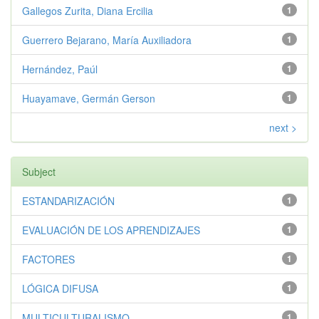
Gallegos Zurita, Diana Ercilia
1
Guerrero Bejarano, María Auxiliadora
1
Hernández, Paúl
1
Huayamave, Germán Gerson
1
next >
Subject
ESTANDARIZACIÓN
1
EVALUACIÓN DE LOS APRENDIZAJES
1
FACTORES
1
LÓGICA DIFUSA
1
MULTICULTURALISMO
1