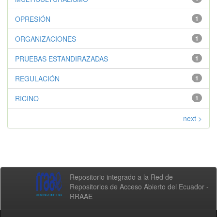
OPRESIÓN
1
ORGANIZACIONES
1
PRUEBAS ESTANDIRAZADAS
1
REGULACIÓN
1
RICINO
1
next >
Repositorio integrado a la Red de
Repositorios de Acceso Abierto del Ecuador -
RRAAE