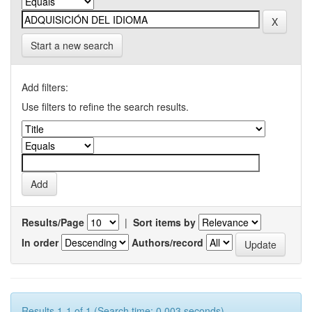
Start a new search
Add filters:
Use filters to refine the search results.
Results/Page
|
Sort items by
In order
Authors/record
Results 1-1 of 1 (Search time: 0.003 seconds).