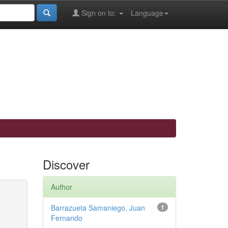
Sign on to:
Language
Discover
Author
Barrazueta Samaniego, Juan
1
Fernando