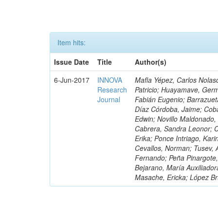
Item hits:
Issue Date
Title
Author(s)
6-Jun-2017
INNOVA
Mafla Yépez, Carlos Nolasc
Research
Patricio; Huayamave, Ger
Journal
Fabián Eugenio; Barrazuet
Díaz Córdoba, Jaime; Coba
Edwin; Novillo Maldonado,
Cabrera, Sandra Leonor; Co
Erika; Ponce Intriago, Kari
Cevallos, Norman; Tusev, 
Fernando; Peña Pinargote,
Bejarano, María Auxiliador
Masache, Ericka; López Br