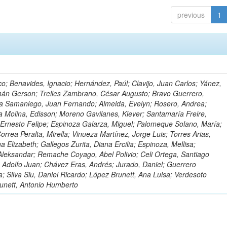
previous
1
o; Benavides, Ignacio; Hernández, Paúl; Clavijo, Juan Carlos; Yánez,
mán Gerson; Trelles Zambrano, César Augusto; Bravo Guerrero,
a Samaniego, Juan Fernando; Almeida, Evelyn; Rosero, Andrea;
 Molina, Edisson; Moreno Gavilanes, Klever; Santamaría Freire,
 Ernesto Felipe; Espinoza Galarza, Miguel; Palomeque Solano, María;
rrea Peralta, Mirella; Vinueza Martínez, Jorge Luis; Torres Arias,
na Elizabeth; Gallegos Zurita, Diana Ercilia; Espinoza, Mellisa;
Aleksandar; Remache Coyago, Abel Polivio; Celi Ortega, Santiago
 Adolfo Juan; Chávez Eras, Andrés; Jurado, Daniel; Guerrero
a; Silva Siu, Daniel Ricardo; López Brunett, Ana Luisa; Verdesoto
unett, Antonio Humberto