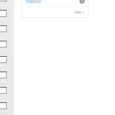
TRÁFICO
1
next >