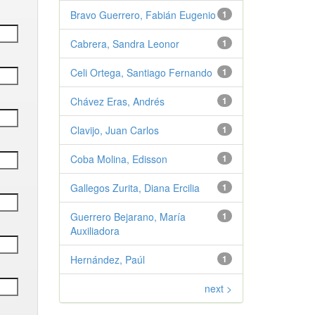
Bravo Guerrero, Fabián Eugenio
1
Cabrera, Sandra Leonor
1
Celi Ortega, Santiago Fernando
1
Chávez Eras, Andrés
1
Clavijo, Juan Carlos
1
Coba Molina, Edisson
1
Gallegos Zurita, Diana Ercilia
1
Guerrero Bejarano, María
1
Auxiliadora
Hernández, Paúl
1
next >