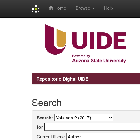
Home
Browse
Help
Skip
navigation
Repositorio Digital UIDE
Search
Search:
for
Current filters: