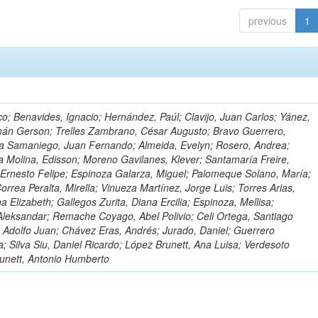
previous
1
o; Benavides, Ignacio; Hernández, Paúl; Clavijo, Juan Carlos; Yánez,
mán Gerson; Trelles Zambrano, César Augusto; Bravo Guerrero,
a Samaniego, Juan Fernando; Almeida, Evelyn; Rosero, Andrea;
 Molina, Edisson; Moreno Gavilanes, Klever; Santamaría Freire,
 Ernesto Felipe; Espinoza Galarza, Miguel; Palomeque Solano, María;
rrea Peralta, Mirella; Vinueza Martínez, Jorge Luis; Torres Arias,
na Elizabeth; Gallegos Zurita, Diana Ercilia; Espinoza, Mellisa;
Aleksandar; Remache Coyago, Abel Polivio; Celi Ortega, Santiago
 Adolfo Juan; Chávez Eras, Andrés; Jurado, Daniel; Guerrero
a; Silva Siu, Daniel Ricardo; López Brunett, Ana Luisa; Verdesoto
unett, Antonio Humberto