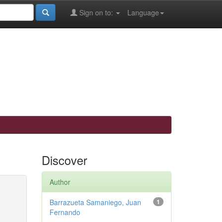
Sign on to:
Language
Discover
Author
Barrazueta Samaniego, Juan
1
Fernando