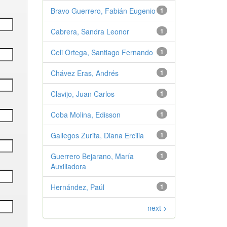
Bravo Guerrero, Fabián Eugenio
1
Cabrera, Sandra Leonor
1
Celi Ortega, Santiago Fernando
1
Chávez Eras, Andrés
1
Clavijo, Juan Carlos
1
Coba Molina, Edisson
1
Gallegos Zurita, Diana Ercilia
1
Guerrero Bejarano, María
1
Auxiliadora
Hernández, Paúl
1
next >