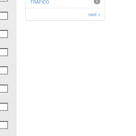
TRÁFICO
1
next >