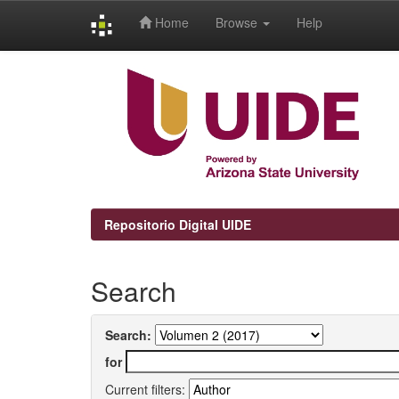
Home
Browse
Help
Skip
navigation
Repositorio Digital UIDE
Search
Search:
for
Current filters: