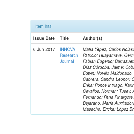
Item hits:
Issue Date
Title
Author(s)
6-Jun-2017
INNOVA
Mafla Yépez, Carlos Nolasc
Research
Patricio; Huayamave, Ger
Journal
Fabián Eugenio; Barrazuet
Díaz Córdoba, Jaime; Coba
Edwin; Novillo Maldonado,
Cabrera, Sandra Leonor; Co
Erika; Ponce Intriago, Kari
Cevallos, Norman; Tusev, 
Fernando; Peña Pinargote,
Bejarano, María Auxiliador
Masache, Ericka; López Br