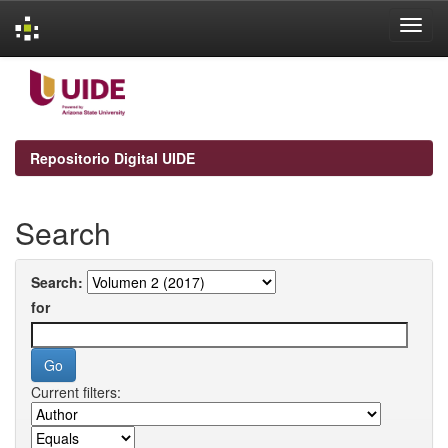
Skip
navigation
Repositorio Digital UIDE
Search
Search:
for
Current filters: