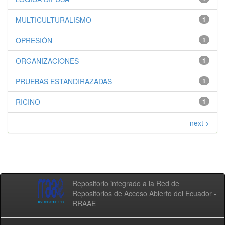
MULTICULTURALISMO
1
OPRESIÓN
1
ORGANIZACIONES
1
PRUEBAS ESTANDIRAZADAS
1
RICINO
1
next >
Repositorio integrado a la Red de
Repositorios de Acceso Abierto del Ecuador -
RRAAE