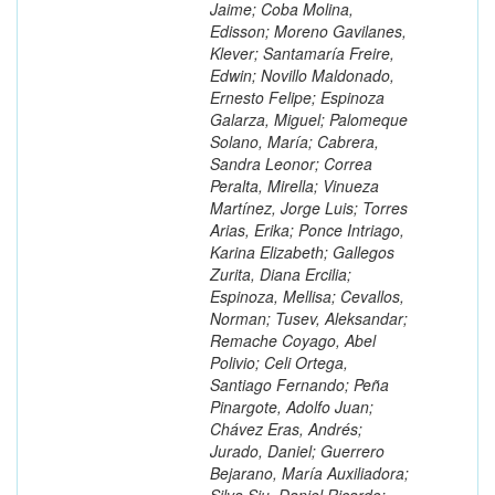
Jaime; Coba Molina,
Edisson; Moreno Gavilanes,
Klever; Santamaría Freire,
Edwin; Novillo Maldonado,
Ernesto Felipe; Espinoza
Galarza, Miguel; Palomeque
Solano, María; Cabrera,
Sandra Leonor; Correa
Peralta, Mirella; Vinueza
Martínez, Jorge Luis; Torres
Arias, Erika; Ponce Intriago,
Karina Elizabeth; Gallegos
Zurita, Diana Ercilia;
Espinoza, Mellisa; Cevallos,
Norman; Tusev, Aleksandar;
Remache Coyago, Abel
Polivio; Celi Ortega,
Santiago Fernando; Peña
Pinargote, Adolfo Juan;
Chávez Eras, Andrés;
Jurado, Daniel; Guerrero
Bejarano, María Auxiliadora;
Silva Siu, Daniel Ricardo;