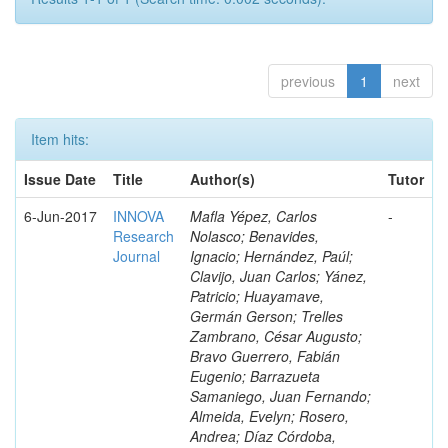
previous
1
next
Item hits:
Issue Date
Title
Author(s)
Tutor
6-Jun-2017
INNOVA
Mafla Yépez, Carlos
-
Research
Nolasco; Benavides,
Journal
Ignacio; Hernández, Paúl;
Clavijo, Juan Carlos; Yánez,
Patricio; Huayamave,
Germán Gerson; Trelles
Zambrano, César Augusto;
Bravo Guerrero, Fabián
Eugenio; Barrazueta
Samaniego, Juan Fernando;
Almeida, Evelyn; Rosero,
Andrea; Díaz Córdoba,