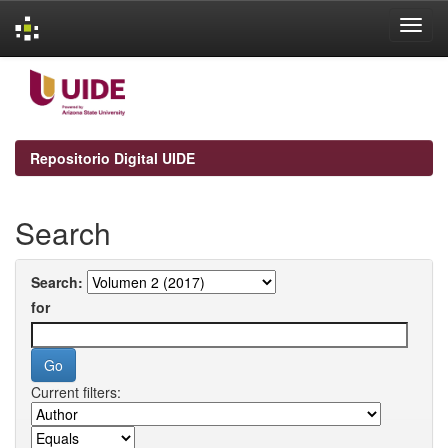
Skip
navigation
Repositorio Digital UIDE
Search
Search:
for
Current filters: