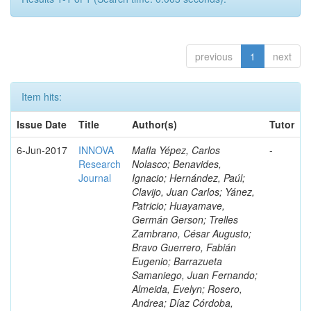
previous
1
next
Item hits:
Issue Date
Title
Author(s)
Tutor
6-Jun-2017
INNOVA
Mafla Yépez, Carlos
-
Research
Nolasco; Benavides,
Journal
Ignacio; Hernández, Paúl;
Clavijo, Juan Carlos; Yánez,
Patricio; Huayamave,
Germán Gerson; Trelles
Zambrano, César Augusto;
Bravo Guerrero, Fabián
Eugenio; Barrazueta
Samaniego, Juan Fernando;
Almeida, Evelyn; Rosero,
Andrea; Díaz Córdoba,