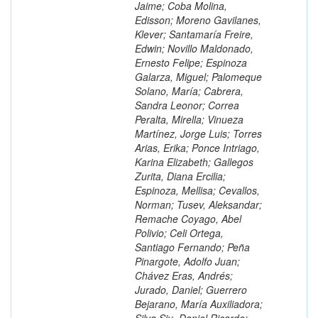
Jaime; Coba Molina,
Edisson; Moreno Gavilanes,
Klever; Santamaría Freire,
Edwin; Novillo Maldonado,
Ernesto Felipe; Espinoza
Galarza, Miguel; Palomeque
Solano, María; Cabrera,
Sandra Leonor; Correa
Peralta, Mirella; Vinueza
Martínez, Jorge Luis; Torres
Arias, Erika; Ponce Intriago,
Karina Elizabeth; Gallegos
Zurita, Diana Ercilia;
Espinoza, Mellisa; Cevallos,
Norman; Tusev, Aleksandar;
Remache Coyago, Abel
Polivio; Celi Ortega,
Santiago Fernando; Peña
Pinargote, Adolfo Juan;
Chávez Eras, Andrés;
Jurado, Daniel; Guerrero
Bejarano, María Auxiliadora;
Silva Siu, Daniel Ricardo;