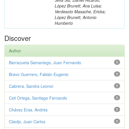
López Brunett, Ana Luisa;
Verdesoto Masache, Ericka;
López Brunett, Antonio
Humberto
Discover
Author
Barrazueta Samaniego, Juan Fernando
1
Bravo Guerrero, Fabián Eugenio
1
Cabrera, Sandra Leonor
1
Celi Ortega, Santiago Fernando
1
Chávez Eras, Andrés
1
Clavijo, Juan Carlos
1