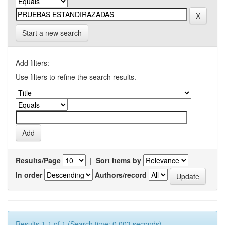
Start a new search
Add filters:
Use filters to refine the search results.
Results/Page
|
Sort items by
In order
Authors/record
Results 1-1 of 1 (Search time: 0.003 seconds).