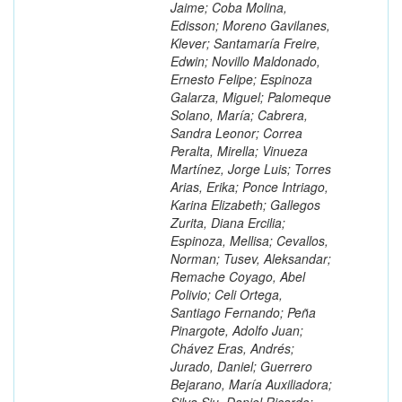
Jaime; Coba Molina,
Edisson; Moreno Gavilanes,
Klever; Santamaría Freire,
Edwin; Novillo Maldonado,
Ernesto Felipe; Espinoza
Galarza, Miguel; Palomeque
Solano, María; Cabrera,
Sandra Leonor; Correa
Peralta, Mirella; Vinueza
Martínez, Jorge Luis; Torres
Arias, Erika; Ponce Intriago,
Karina Elizabeth; Gallegos
Zurita, Diana Ercilia;
Espinoza, Mellisa; Cevallos,
Norman; Tusev, Aleksandar;
Remache Coyago, Abel
Polivio; Celi Ortega,
Santiago Fernando; Peña
Pinargote, Adolfo Juan;
Chávez Eras, Andrés;
Jurado, Daniel; Guerrero
Bejarano, María Auxiliadora;
Silva Siu, Daniel Ricardo;