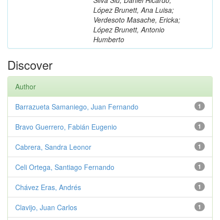
López Brunett, Ana Luisa;
Verdesoto Masache, Ericka;
López Brunett, Antonio
Humberto
Discover
Author
Barrazueta Samaniego, Juan Fernando
1
Bravo Guerrero, Fabián Eugenio
1
Cabrera, Sandra Leonor
1
Celi Ortega, Santiago Fernando
1
Chávez Eras, Andrés
1
Clavijo, Juan Carlos
1