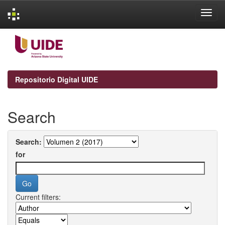
Skip
navigation
Repositorio Digital UIDE
Search
Search:
for
Current filters: