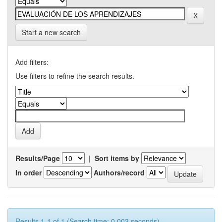
Start a new search
Add filters:
Use filters to refine the search results.
Results/Page
|
Sort items by
In order
Authors/record
Results 1-1 of 1 (Search time: 0.003 seconds).