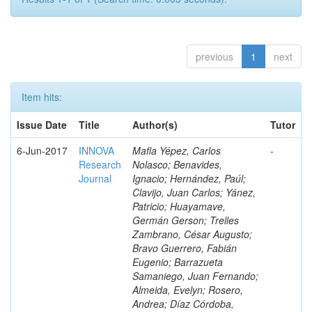
previous
1
next
Item hits:
Issue Date
Title
Author(s)
Tutor
6-Jun-2017
INNOVA
Mafla Yépez, Carlos
-
Research
Nolasco; Benavides,
Journal
Ignacio; Hernández, Paúl;
Clavijo, Juan Carlos; Yánez,
Patricio; Huayamave,
Germán Gerson; Trelles
Zambrano, César Augusto;
Bravo Guerrero, Fabián
Eugenio; Barrazueta
Samaniego, Juan Fernando;
Almeida, Evelyn; Rosero,
Andrea; Díaz Córdoba,