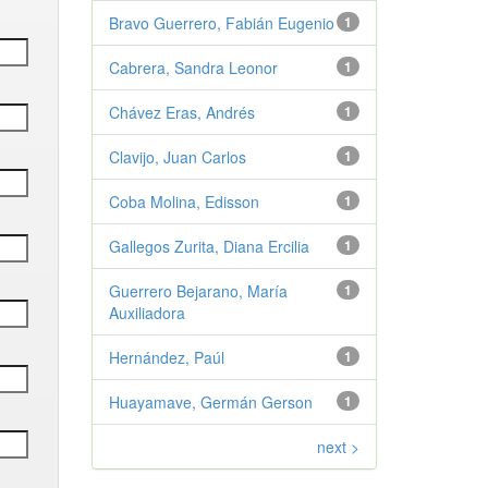
Bravo Guerrero, Fabián Eugenio
1
Cabrera, Sandra Leonor
1
Chávez Eras, Andrés
1
Clavijo, Juan Carlos
1
Coba Molina, Edisson
1
Gallegos Zurita, Diana Ercilia
1
Guerrero Bejarano, María
1
Auxiliadora
Hernández, Paúl
1
Huayamave, Germán Gerson
1
next >