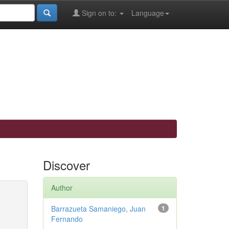
Sign on to:
Language
Discover
Author
Barrazueta Samaniego, Juan
1
Fernando