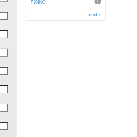
RICINO
1
next >