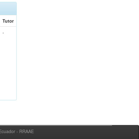
Tutor
-
l Ecuador - RRAAE