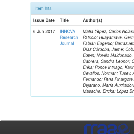
Item hits:
Issue Date
Title
Author(s)
6-Jun-2017
INNOVA
Mafla Yépez, Carlos Nolasc
Research
Patricio; Huayamave, Ger
Journal
Fabián Eugenio; Barrazuet
Díaz Córdoba, Jaime; Coba
Edwin; Novillo Maldonado,
Cabrera, Sandra Leonor; Co
Erika; Ponce Intriago, Kari
Cevallos, Norman; Tusev, 
Fernando; Peña Pinargote,
Bejarano, María Auxiliador
Masache, Ericka; López Br