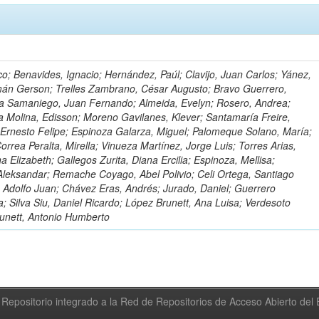
o; Benavides, Ignacio; Hernández, Paúl; Clavijo, Juan Carlos; Yánez,
mán Gerson; Trelles Zambrano, César Augusto; Bravo Guerrero,
a Samaniego, Juan Fernando; Almeida, Evelyn; Rosero, Andrea;
 Molina, Edisson; Moreno Gavilanes, Klever; Santamaría Freire,
 Ernesto Felipe; Espinoza Galarza, Miguel; Palomeque Solano, María;
rrea Peralta, Mirella; Vinueza Martínez, Jorge Luis; Torres Arias,
na Elizabeth; Gallegos Zurita, Diana Ercilia; Espinoza, Mellisa;
Aleksandar; Remache Coyago, Abel Polivio; Celi Ortega, Santiago
 Adolfo Juan; Chávez Eras, Andrés; Jurado, Daniel; Guerrero
a; Silva Siu, Daniel Ricardo; López Brunett, Ana Luisa; Verdesoto
unett, Antonio Humberto
Repositorio integrado a la Red de Repositorios de Acceso Abierto de