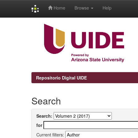
Home
Browse
Help
Skip
navigation
Repositorio Digital UIDE
Search
Search:
for
Current filters: