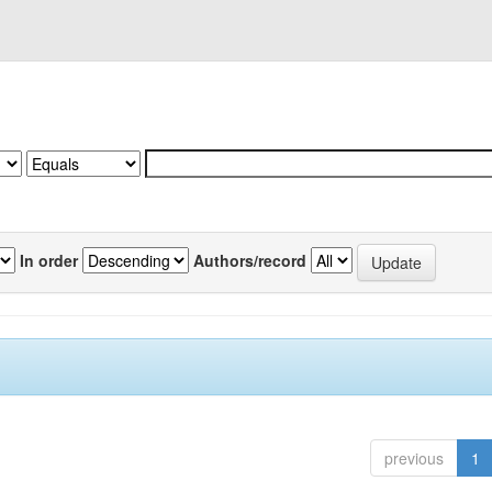
In order
Authors/record
previous
1