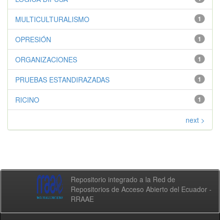
MULTICULTURALISMO
1
OPRESIÓN
1
ORGANIZACIONES
1
PRUEBAS ESTANDIRAZADAS
1
RICINO
1
next >
Repositorio integrado a la Red de
Repositorios de Acceso Abierto del Ecuador -
RRAAE