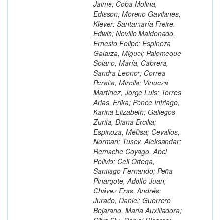
Jaime; Coba Molina,
Edisson; Moreno Gavilanes,
Klever; Santamaría Freire,
Edwin; Novillo Maldonado,
Ernesto Felipe; Espinoza
Galarza, Miguel; Palomeque
Solano, María; Cabrera,
Sandra Leonor; Correa
Peralta, Mirella; Vinueza
Martínez, Jorge Luis; Torres
Arias, Erika; Ponce Intriago,
Karina Elizabeth; Gallegos
Zurita, Diana Ercilia;
Espinoza, Mellisa; Cevallos,
Norman; Tusev, Aleksandar;
Remache Coyago, Abel
Polivio; Celi Ortega,
Santiago Fernando; Peña
Pinargote, Adolfo Juan;
Chávez Eras, Andrés;
Jurado, Daniel; Guerrero
Bejarano, María Auxiliadora;
Silva Siu, Daniel Ricardo;