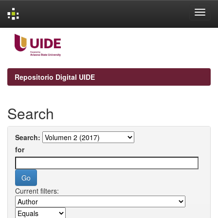
Skip
navigation
Repositorio Digital UIDE
Search
Search:
for
Current filters: