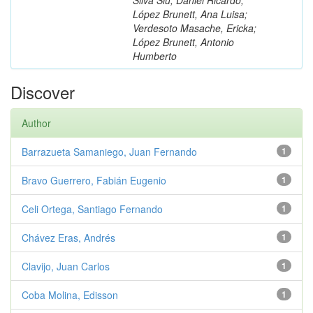
López Brunett, Ana Luisa;
Verdesoto Masache, Ericka;
López Brunett, Antonio
Humberto
Discover
Author
Barrazueta Samaniego, Juan Fernando
1
Bravo Guerrero, Fabián Eugenio
1
Celi Ortega, Santiago Fernando
1
Chávez Eras, Andrés
1
Clavijo, Juan Carlos
1
Coba Molina, Edisson
1