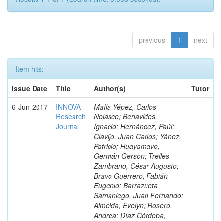
previous
1
next
Item hits:
Issue Date
Title
Author(s)
Tutor
6-Jun-2017
INNOVA
Mafla Yépez, Carlos
-
Research
Nolasco; Benavides,
Journal
Ignacio; Hernández, Paúl;
Clavijo, Juan Carlos; Yánez,
Patricio; Huayamave,
Germán Gerson; Trelles
Zambrano, César Augusto;
Bravo Guerrero, Fabián
Eugenio; Barrazueta
Samaniego, Juan Fernando;
Almeida, Evelyn; Rosero,
Andrea; Díaz Córdoba,