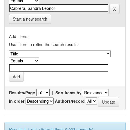
Start a new search
Add filters:
Use filters to refine the search results.
Results/Page
|
Sort items by
In order
Authors/record
Results 1-1 of 1 (Search time: 0.003 seconds).