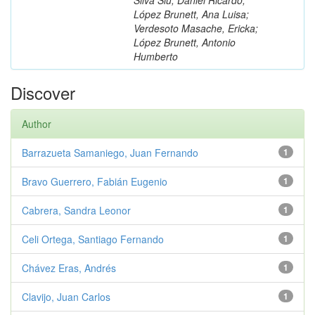
López Brunett, Ana Luisa;
Verdesoto Masache, Ericka;
López Brunett, Antonio
Humberto
Discover
Author
Barrazueta Samaniego, Juan Fernando
1
Bravo Guerrero, Fabián Eugenio
1
Cabrera, Sandra Leonor
1
Celi Ortega, Santiago Fernando
1
Chávez Eras, Andrés
1
Clavijo, Juan Carlos
1