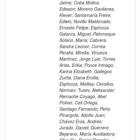
Jaime; Coba Molina,
Edisson; Moreno Gavilanes,
Klever; Santamaría Freire,
Edwin; Novillo Maldonado,
Ernesto Felipe; Espinoza
Galarza, Miguel; Palomeque
Solano, María; Cabrera,
Sandra Leonor; Correa
Peralta, Mirella; Vinueza
Martínez, Jorge Luis; Torres
Arias, Erika; Ponce Intriago,
Karina Elizabeth; Gallegos
Zurita, Diana Ercilia;
Espinoza, Mellisa; Cevallos,
Norman; Tusev, Aleksandar;
Remache Coyago, Abel
Polivio; Celi Ortega,
Santiago Fernando; Peña
Pinargote, Adolfo Juan;
Chávez Eras, Andrés;
Jurado, Daniel; Guerrero
Bejarano, María Auxiliadora;
Silva Siu, Daniel Ricardo;