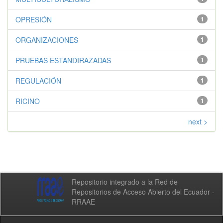
OPRESIÓN
1
ORGANIZACIONES
1
PRUEBAS ESTANDIRAZADAS
1
REGULACIÓN
1
RICINO
1
next >
Repositorio integrado a la Red de
Repositorios de Acceso Abierto del Ecuador -
RRAAE