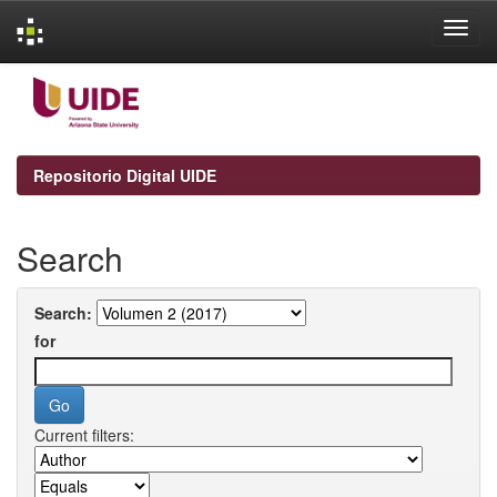
Skip
navigation
Repositorio Digital UIDE
Search
Search:
for
Current filters: