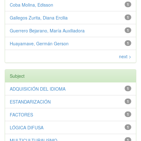
Coba Molina, Edisson
1
Gallegos Zurita, Diana Ercilia
1
Guerrero Bejarano, María Auxiliadora
1
Huayamave, Germán Gerson
1
next >
Subject
ADQUISICIÓN DEL IDIOMA
1
ESTANDARIZACIÓN
1
FACTORES
1
LÓGICA DIFUSA
1
MULTICULTURALISMO
1