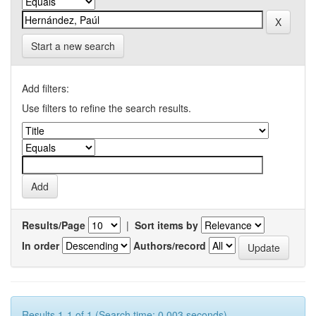
Start a new search
Add filters:
Use filters to refine the search results.
Results/Page
|
Sort items by
In order
Authors/record
Results 1-1 of 1 (Search time: 0.003 seconds).