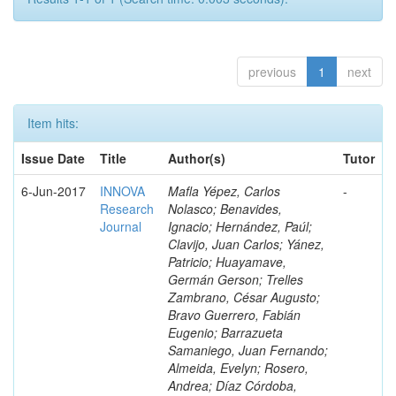
previous
1
next
Item hits:
Issue Date
Title
Author(s)
Tutor
6-Jun-2017
INNOVA
Mafla Yépez, Carlos
-
Research
Nolasco; Benavides,
Journal
Ignacio; Hernández, Paúl;
Clavijo, Juan Carlos; Yánez,
Patricio; Huayamave,
Germán Gerson; Trelles
Zambrano, César Augusto;
Bravo Guerrero, Fabián
Eugenio; Barrazueta
Samaniego, Juan Fernando;
Almeida, Evelyn; Rosero,
Andrea; Díaz Córdoba,