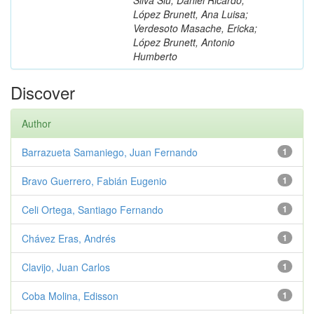
López Brunett, Ana Luisa;
Verdesoto Masache, Ericka;
López Brunett, Antonio
Humberto
Discover
Author
Barrazueta Samaniego, Juan Fernando
1
Bravo Guerrero, Fabián Eugenio
1
Celi Ortega, Santiago Fernando
1
Chávez Eras, Andrés
1
Clavijo, Juan Carlos
1
Coba Molina, Edisson
1