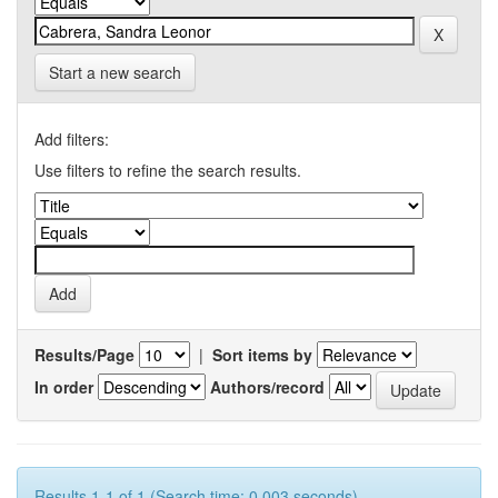
Start a new search
Add filters:
Use filters to refine the search results.
Results/Page
|
Sort items by
In order
Authors/record
Results 1-1 of 1 (Search time: 0.003 seconds).