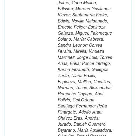
Jaime; Coba Molina,
Edisson; Moreno Gavilanes,
Klever; Santamaría Freire,
Edwin; Novillo Maldonado,
Ernesto Felipe; Espinoza
Galarza, Miguel; Palomeque
Solano, María; Cabrera,
Sandra Leonor; Correa
Peralta, Mirella; Vinueza
Martínez, Jorge Luis; Torres
Arias, Erika; Ponce Intriago,
Karina Elizabeth; Gallegos
Zurita, Diana Ercilia;
Espinoza, Mellisa; Cevallos,
Norman; Tusev, Aleksandar;
Remache Coyago, Abel
Polivio; Celi Ortega,
Santiago Fernando; Peña
Pinargote, Adolfo Juan;
Chávez Eras, Andrés;
Jurado, Daniel; Guerrero
Bejarano, María Auxiliadora;
Silva Siu, Daniel Ricardo;