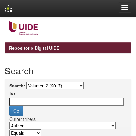
Skip
navigation
Repositorio Digital UIDE
Search
Search:
for
Current filters: