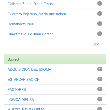
Gallegos Zurita, Diana Ercilia
1
Guerrero Bejarano, María Auxiliadora
1
Hernández, Paúl
1
Huayamave, Germán Gerson
1
next >
Subject
ADQUISICIÓN DEL IDIOMA
1
ESTANDARIZACIÓN
1
FACTORES
1
LÓGICA DIFUSA
1
MULTICULTURALISMO
1