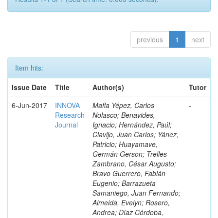
previous
1
next
Item hits:
Issue Date
Title
Author(s)
Tutor
6-Jun-2017
INNOVA
Mafla Yépez, Carlos
-
Research
Nolasco; Benavides,
Journal
Ignacio; Hernández, Paúl;
Clavijo, Juan Carlos; Yánez,
Patricio; Huayamave,
Germán Gerson; Trelles
Zambrano, César Augusto;
Bravo Guerrero, Fabián
Eugenio; Barrazueta
Samaniego, Juan Fernando;
Almeida, Evelyn; Rosero,
Andrea; Díaz Córdoba,