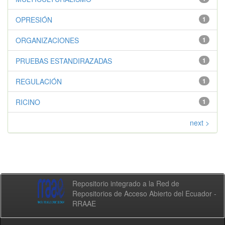
OPRESIÓN
1
ORGANIZACIONES
1
PRUEBAS ESTANDIRAZADAS
1
REGULACIÓN
1
RICINO
1
next >
Repositorio integrado a la Red de
Repositorios de Acceso Abierto del Ecuador -
RRAAE