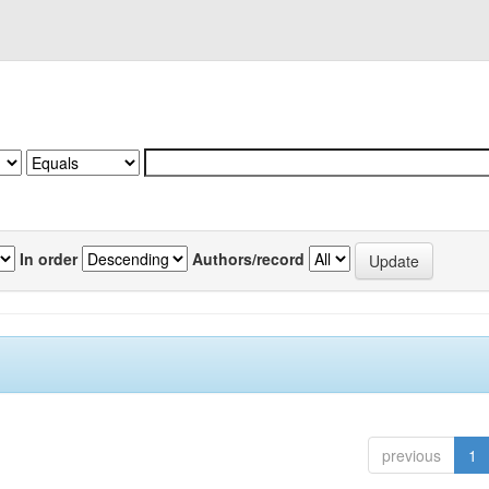
In order
Authors/record
previous
1