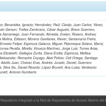
o; Benavides, Ignacio; Hernández, Paúl; Clavijo, Juan Carlos; Yánez,
mán Gerson; Trelles Zambrano, César Augusto; Bravo Guerrero,
a Samaniego, Juan Fernando; Almeida, Evelyn; Rosero, Andrea;
 Molina, Edisson; Moreno Gavilanes, Klever; Santamaría Freire,
 Ernesto Felipe; Espinoza Galarza, Miguel; Palomeque Solano, María;
rrea Peralta, Mirella; Vinueza Martínez, Jorge Luis; Torres Arias,
na Elizabeth; Gallegos Zurita, Diana Ercilia; Espinoza, Mellisa;
Aleksandar; Remache Coyago, Abel Polivio; Celi Ortega, Santiago
 Adolfo Juan; Chávez Eras, Andrés; Jurado, Daniel; Guerrero
a; Silva Siu, Daniel Ricardo; López Brunett, Ana Luisa; Verdesoto
unett, Antonio Humberto
Repositorio integrado a la Red de Repositorios de Acceso Abierto de