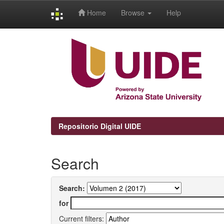
Home
Browse
Help
Skip
navigation
Repositorio Digital UIDE
Search
Search:
for
Current filters: