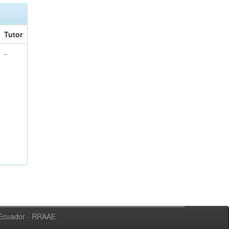
Tutor
-
l Ecuador - RRAAE