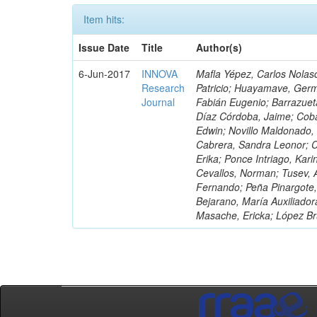
Item hits:
Issue Date
Title
Author(s)
6-Jun-2017
INNOVA
Mafla Yépez, Carlos Nolasc
Research
Patricio; Huayamave, Ger
Journal
Fabián Eugenio; Barrazuet
Díaz Córdoba, Jaime; Coba
Edwin; Novillo Maldonado,
Cabrera, Sandra Leonor; Co
Erika; Ponce Intriago, Kari
Cevallos, Norman; Tusev, 
Fernando; Peña Pinargote,
Bejarano, María Auxiliador
Masache, Ericka; López Br