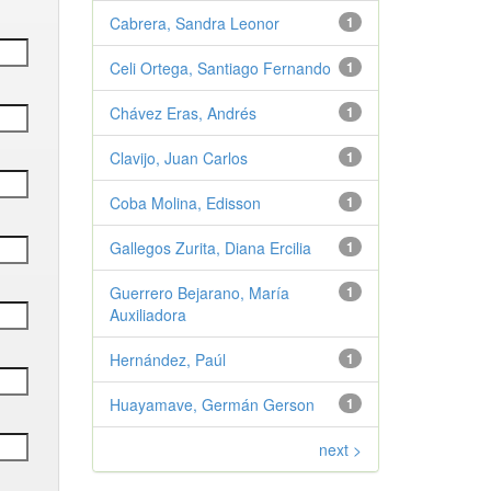
Cabrera, Sandra Leonor
1
Celi Ortega, Santiago Fernando
1
Chávez Eras, Andrés
1
Clavijo, Juan Carlos
1
Coba Molina, Edisson
1
Gallegos Zurita, Diana Ercilia
1
Guerrero Bejarano, María
1
Auxiliadora
Hernández, Paúl
1
Huayamave, Germán Gerson
1
next >