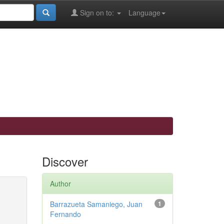
Sign on to:
Language
Discover
Author
Barrazueta Samaniego, Juan
1
Fernando