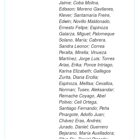
Jaime; Coba Molina,
Edisson; Moreno Gavilanes,
Klever; Santamaría Freire,
Edwin; Novillo Maldonado,
Ernesto Felipe; Espinoza
Galarza, Miguel; Palomeque
Solano, María; Cabrera,
Sandra Leonor; Correa
Peralta, Mirella; Vinueza
Martínez, Jorge Luis; Torres
Arias, Erika; Ponce Intriago,
Karina Elizabeth; Gallegos
Zurita, Diana Ercilia;
Espinoza, Mellisa; Cevallos,
Norman; Tusev, Aleksandar;
Remache Coyago, Abel
Polivio; Celi Ortega,
Santiago Fernando; Peña
Pinargote, Adolfo Juan;
Chávez Eras, Andrés;
Jurado, Daniel; Guerrero
Bejarano, María Auxiliadora;
Silva Siu, Daniel Ricardo;