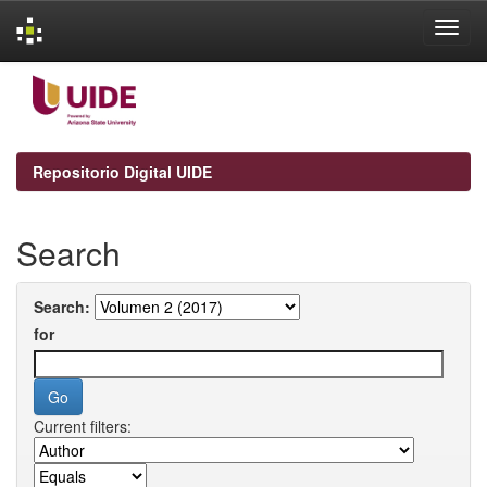
Skip
navigation
Repositorio Digital UIDE
Search
Search:
for
Current filters: