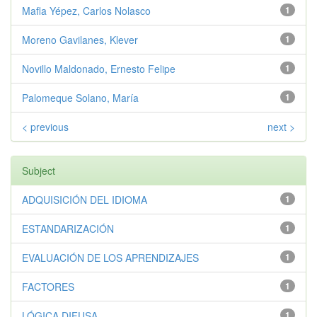
Mafla Yépez, Carlos Nolasco
1
Moreno Gavilanes, Klever
1
Novillo Maldonado, Ernesto Felipe
1
Palomeque Solano, María
1
< previous
next >
Subject
ADQUISICIÓN DEL IDIOMA
1
ESTANDARIZACIÓN
1
EVALUACIÓN DE LOS APRENDIZAJES
1
FACTORES
1
LÓGICA DIFUSA
1