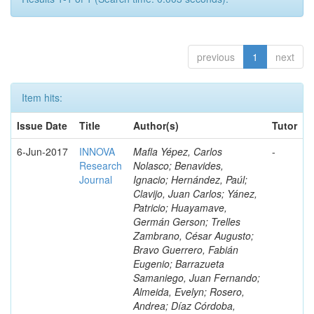
previous
1
next
Item hits:
Issue Date
Title
Author(s)
Tutor
6-Jun-2017
INNOVA
Mafla Yépez, Carlos
-
Research
Nolasco; Benavides,
Journal
Ignacio; Hernández, Paúl;
Clavijo, Juan Carlos; Yánez,
Patricio; Huayamave,
Germán Gerson; Trelles
Zambrano, César Augusto;
Bravo Guerrero, Fabián
Eugenio; Barrazueta
Samaniego, Juan Fernando;
Almeida, Evelyn; Rosero,
Andrea; Díaz Córdoba,