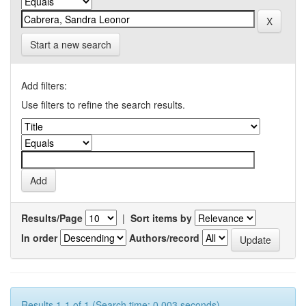
Start a new search
Add filters:
Use filters to refine the search results.
Results/Page
|
Sort items by
In order
Authors/record
Results 1-1 of 1 (Search time: 0.003 seconds).