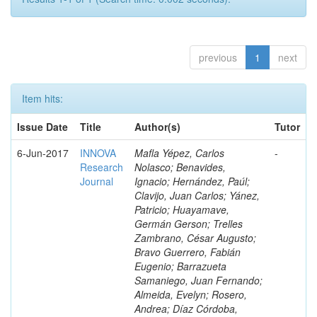
previous
1
next
Item hits:
Issue Date
Title
Author(s)
Tutor
6-Jun-2017
INNOVA
Mafla Yépez, Carlos
-
Research
Nolasco; Benavides,
Journal
Ignacio; Hernández, Paúl;
Clavijo, Juan Carlos; Yánez,
Patricio; Huayamave,
Germán Gerson; Trelles
Zambrano, César Augusto;
Bravo Guerrero, Fabián
Eugenio; Barrazueta
Samaniego, Juan Fernando;
Almeida, Evelyn; Rosero,
Andrea; Díaz Córdoba,