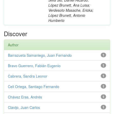
López Brunett, Ana Luisa;
Verdesoto Masache, Ericka;
López Brunett, Antonio
Humberto
Discover
Author
Barrazueta Samaniego, Juan Fernando
1
Bravo Guerrero, Fabián Eugenio
1
Cabrera, Sandra Leonor
1
Celi Ortega, Santiago Fernando
1
Chávez Eras, Andrés
1
Clavijo, Juan Carlos
1