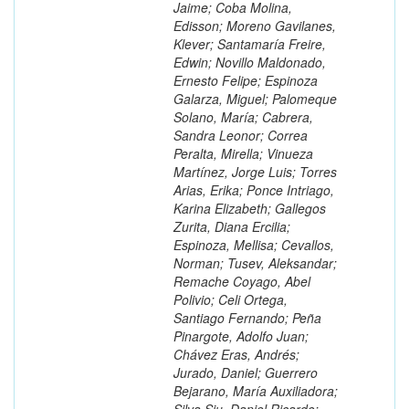
Jaime; Coba Molina,
Edisson; Moreno Gavilanes,
Klever; Santamaría Freire,
Edwin; Novillo Maldonado,
Ernesto Felipe; Espinoza
Galarza, Miguel; Palomeque
Solano, María; Cabrera,
Sandra Leonor; Correa
Peralta, Mirella; Vinueza
Martínez, Jorge Luis; Torres
Arias, Erika; Ponce Intriago,
Karina Elizabeth; Gallegos
Zurita, Diana Ercilia;
Espinoza, Mellisa; Cevallos,
Norman; Tusev, Aleksandar;
Remache Coyago, Abel
Polivio; Celi Ortega,
Santiago Fernando; Peña
Pinargote, Adolfo Juan;
Chávez Eras, Andrés;
Jurado, Daniel; Guerrero
Bejarano, María Auxiliadora;
Silva Siu, Daniel Ricardo;