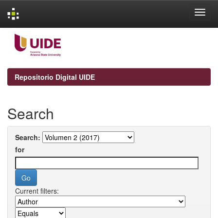
Skip
navigation
Repositorio Digital UIDE
Search
Search:
for
Current filters: