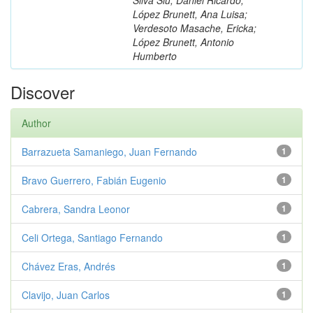
López Brunett, Ana Luisa;
Verdesoto Masache, Ericka;
López Brunett, Antonio
Humberto
Discover
Author
Barrazueta Samaniego, Juan Fernando
1
Bravo Guerrero, Fabián Eugenio
1
Cabrera, Sandra Leonor
1
Celi Ortega, Santiago Fernando
1
Chávez Eras, Andrés
1
Clavijo, Juan Carlos
1