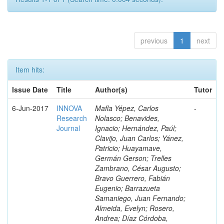
previous
1
next
Item hits:
Issue Date
Title
Author(s)
Tutor
6-Jun-2017
INNOVA
Mafla Yépez, Carlos
-
Research
Nolasco; Benavides,
Journal
Ignacio; Hernández, Paúl;
Clavijo, Juan Carlos; Yánez,
Patricio; Huayamave,
Germán Gerson; Trelles
Zambrano, César Augusto;
Bravo Guerrero, Fabián
Eugenio; Barrazueta
Samaniego, Juan Fernando;
Almeida, Evelyn; Rosero,
Andrea; Díaz Córdoba,