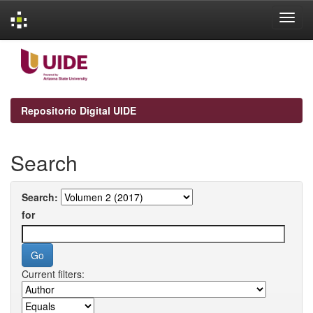
Skip
navigation
Repositorio Digital UIDE
Search
Search:
for
Current filters: