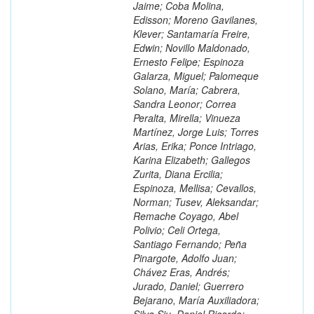
Jaime; Coba Molina,
Edisson; Moreno Gavilanes,
Klever; Santamaría Freire,
Edwin; Novillo Maldonado,
Ernesto Felipe; Espinoza
Galarza, Miguel; Palomeque
Solano, María; Cabrera,
Sandra Leonor; Correa
Peralta, Mirella; Vinueza
Martínez, Jorge Luis; Torres
Arias, Erika; Ponce Intriago,
Karina Elizabeth; Gallegos
Zurita, Diana Ercilia;
Espinoza, Mellisa; Cevallos,
Norman; Tusev, Aleksandar;
Remache Coyago, Abel
Polivio; Celi Ortega,
Santiago Fernando; Peña
Pinargote, Adolfo Juan;
Chávez Eras, Andrés;
Jurado, Daniel; Guerrero
Bejarano, María Auxiliadora;
Silva Siu, Daniel Ricardo;