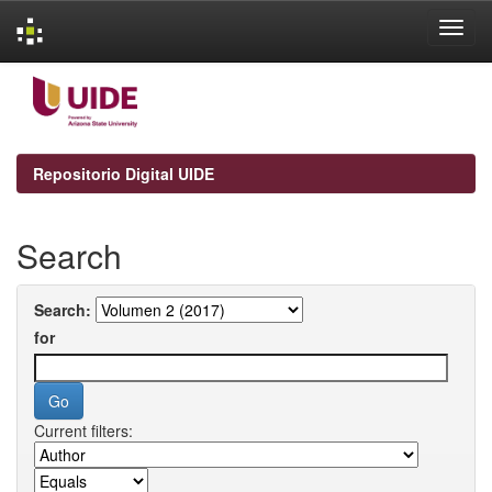
Skip
navigation
Repositorio Digital UIDE
Search
Search:
for
Current filters: