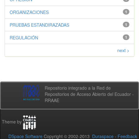
ORGANIZACIONES
1
PRUEBAS ESTANDIRAZADAS
1
REGULACIÓN
1
next >
Repositorio integrado a la Red de
Repositorios de Acceso Abierto del Ecuador -
RRAAE
Theme by
DSpace Software
Copyright © 2002-2013
Duraspace
-
Feedback