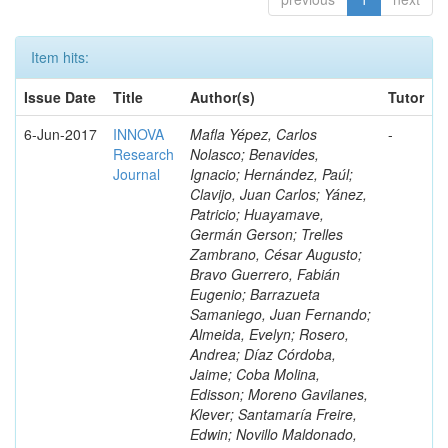
Item hits:
Issue Date
Title
Author(s)
Tutor
6-Jun-2017
INNOVA
Mafla Yépez, Carlos
-
Research
Nolasco; Benavides,
Journal
Ignacio; Hernández, Paúl;
Clavijo, Juan Carlos; Yánez,
Patricio; Huayamave,
Germán Gerson; Trelles
Zambrano, César Augusto;
Bravo Guerrero, Fabián
Eugenio; Barrazueta
Samaniego, Juan Fernando;
Almeida, Evelyn; Rosero,
Andrea; Díaz Córdoba,
Jaime; Coba Molina,
Edisson; Moreno Gavilanes,
Klever; Santamaría Freire,
Edwin; Novillo Maldonado,