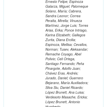
Ernesto Felipe; Espinoza
Galarza, Miguel; Palomeque
Solano, María; Cabrera,
Sandra Leonor; Correa
Peralta, Mirella; Vinueza
Martínez, Jorge Luis; Torres
Arias, Erika; Ponce Intriago,
Karina Elizabeth; Gallegos
Zurita, Diana Ercilia;
Espinoza, Mellisa; Cevallos,
Norman; Tusev, Aleksandar;
Remache Coyago, Abel
Polivio; Celi Ortega,
Santiago Fernando; Peña
Pinargote, Adolfo Juan;
Chávez Eras, Andrés;
Jurado, Daniel; Guerrero
Bejarano, María Auxiliadora;
Silva Siu, Daniel Ricardo;
López Brunett, Ana Luisa;
Verdesoto Masache, Ericka;
López Brunett, Antonio
Humberto