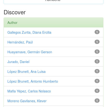
Discover
Author
Gallegos Zurita, Diana Ercilia
1
Hernández, Paúl
1
Huayamave, Germán Gerson
1
Jurado, Daniel
1
López Brunett, Ana Luisa
1
López Brunett, Antonio Humberto
1
Mafla Yépez, Carlos Nolasco
1
Moreno Gavilanes, Klever
1