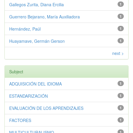
Gallegos Zurita, Diana Ercilia
1
Guerrero Bejarano, María Auxiliadora
1
Hernández, Paúl
1
Huayamave, Germán Gerson
1
next >
Subject
ADQUISICIÓN DEL IDIOMA
1
ESTANDARIZACIÓN
1
EVALUACIÓN DE LOS APRENDIZAJES
1
FACTORES
1
MULTICULTURALISMO
1