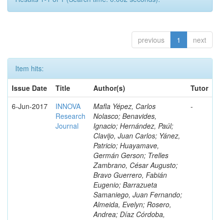
previous
1
next
Item hits:
Issue Date
Title
Author(s)
Tutor
6-Jun-2017
INNOVA
Mafla Yépez, Carlos
-
Research
Nolasco; Benavides,
Journal
Ignacio; Hernández, Paúl;
Clavijo, Juan Carlos; Yánez,
Patricio; Huayamave,
Germán Gerson; Trelles
Zambrano, César Augusto;
Bravo Guerrero, Fabián
Eugenio; Barrazueta
Samaniego, Juan Fernando;
Almeida, Evelyn; Rosero,
Andrea; Díaz Córdoba,