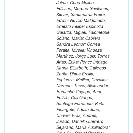
Jaime; Coba Molina,
Edisson; Moreno Gavilanes,
Klever; Santamaría Freire,
Edwin; Novillo Maldonado,
Ernesto Felipe; Espinoza
Galarza, Miguel; Palomeque
Solano, María; Cabrera,
Sandra Leonor; Correa
Peralta, Mirella; Vinueza
Martínez, Jorge Luis; Torres
Arias, Erika; Ponce Intriago,
Karina Elizabeth; Gallegos
Zurita, Diana Ercilia;
Espinoza, Mellisa; Cevallos,
Norman; Tusev, Aleksandar;
Remache Coyago, Abel
Polivio; Celi Ortega,
Santiago Fernando; Peña
Pinargote, Adolfo Juan;
Chávez Eras, Andrés;
Jurado, Daniel; Guerrero
Bejarano, María Auxiliadora;
Silva Siu, Daniel Ricardo;