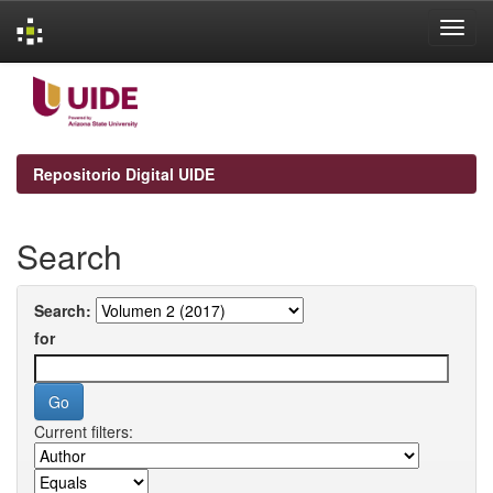
Skip
navigation
Repositorio Digital UIDE
Search
Search:
for
Current filters: