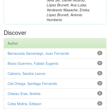
López Brunett, Ana Luisa;
Verdesoto Masache, Ericka;
López Brunett, Antonio
Humberto
Discover
Author
Barrazueta Samaniego, Juan Fernando
1
Bravo Guerrero, Fabián Eugenio
1
Cabrera, Sandra Leonor
1
Celi Ortega, Santiago Fernando
1
Chávez Eras, Andrés
1
Coba Molina, Edisson
1