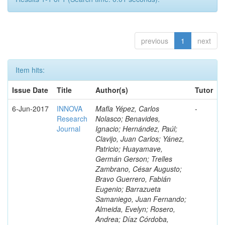
previous
1
next
Item hits:
Issue Date
Title
Author(s)
Tutor
6-Jun-2017
INNOVA
Mafla Yépez, Carlos
-
Research
Nolasco; Benavides,
Journal
Ignacio; Hernández, Paúl;
Clavijo, Juan Carlos; Yánez,
Patricio; Huayamave,
Germán Gerson; Trelles
Zambrano, César Augusto;
Bravo Guerrero, Fabián
Eugenio; Barrazueta
Samaniego, Juan Fernando;
Almeida, Evelyn; Rosero,
Andrea; Díaz Córdoba,