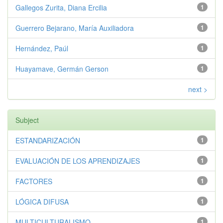
Gallegos Zurita, Diana Ercilia
1
Guerrero Bejarano, María Auxiliadora
1
Hernández, Paúl
1
Huayamave, Germán Gerson
1
next >
Subject
ESTANDARIZACIÓN
1
EVALUACIÓN DE LOS APRENDIZAJES
1
FACTORES
1
LÓGICA DIFUSA
1
MULTICULTURALISMO
1