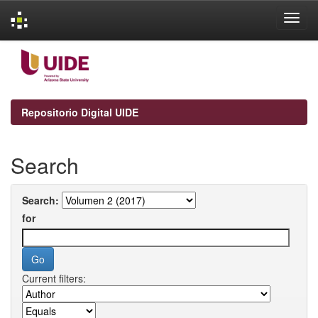
Skip
navigation
Repositorio Digital UIDE
Search
Search:
for
Current filters: