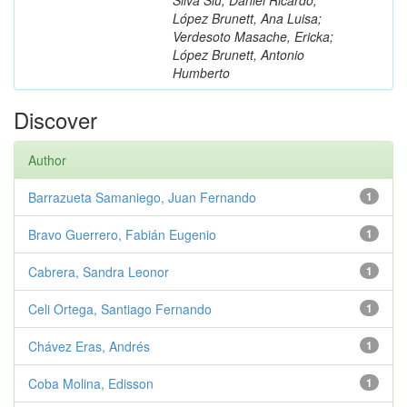
López Brunett, Ana Luisa;
Verdesoto Masache, Ericka;
López Brunett, Antonio
Humberto
Discover
Author
Barrazueta Samaniego, Juan Fernando
1
Bravo Guerrero, Fabián Eugenio
1
Cabrera, Sandra Leonor
1
Celi Ortega, Santiago Fernando
1
Chávez Eras, Andrés
1
Coba Molina, Edisson
1