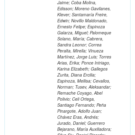
Jaime; Coba Molina,
Edisson; Moreno Gavilanes,
Klever; Santamaría Freire,
Edwin; Novillo Maldonado,
Ernesto Felipe; Espinoza
Galarza, Miguel; Palomeque
Solano, María; Cabrera,
Sandra Leonor; Correa
Peralta, Mirella; Vinueza
Martínez, Jorge Luis; Torres
Arias, Erika; Ponce Intriago,
Karina Elizabeth; Gallegos
Zurita, Diana Ercilia;
Espinoza, Mellisa; Cevallos,
Norman; Tusev, Aleksandar;
Remache Coyago, Abel
Polivio; Celi Ortega,
Santiago Fernando; Peña
Pinargote, Adolfo Juan;
Chávez Eras, Andrés;
Jurado, Daniel; Guerrero
Bejarano, María Auxiliadora;
Silva Siu, Daniel Ricardo;