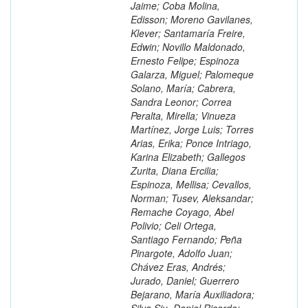
Jaime; Coba Molina,
Edisson; Moreno Gavilanes,
Klever; Santamaría Freire,
Edwin; Novillo Maldonado,
Ernesto Felipe; Espinoza
Galarza, Miguel; Palomeque
Solano, María; Cabrera,
Sandra Leonor; Correa
Peralta, Mirella; Vinueza
Martínez, Jorge Luis; Torres
Arias, Erika; Ponce Intriago,
Karina Elizabeth; Gallegos
Zurita, Diana Ercilia;
Espinoza, Mellisa; Cevallos,
Norman; Tusev, Aleksandar;
Remache Coyago, Abel
Polivio; Celi Ortega,
Santiago Fernando; Peña
Pinargote, Adolfo Juan;
Chávez Eras, Andrés;
Jurado, Daniel; Guerrero
Bejarano, María Auxiliadora;
Silva Siu, Daniel Ricardo;