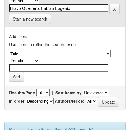
Start a new search
Add filters:
Use filters to refine the search results.
Results/Page
|
Sort items by
In order
Authors/record
Results 1-1 of 1 (Search time: 0.003 seconds).