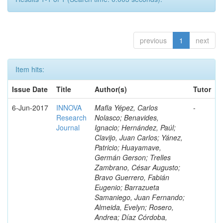
previous
1
next
Item hits:
Issue Date
Title
Author(s)
Tutor
6-Jun-2017
INNOVA
Mafla Yépez, Carlos
-
Research
Nolasco; Benavides,
Journal
Ignacio; Hernández, Paúl;
Clavijo, Juan Carlos; Yánez,
Patricio; Huayamave,
Germán Gerson; Trelles
Zambrano, César Augusto;
Bravo Guerrero, Fabián
Eugenio; Barrazueta
Samaniego, Juan Fernando;
Almeida, Evelyn; Rosero,
Andrea; Díaz Córdoba,