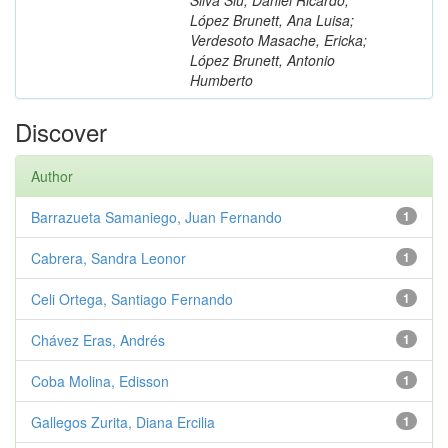
López Brunett, Ana Luisa;
Verdesoto Masache, Ericka;
López Brunett, Antonio
Humberto
Discover
Author
Barrazueta Samaniego, Juan Fernando
1
Cabrera, Sandra Leonor
1
Celi Ortega, Santiago Fernando
1
Chávez Eras, Andrés
1
Coba Molina, Edisson
1
Gallegos Zurita, Diana Ercilia
1