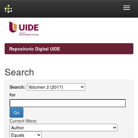
Skip
navigation
Repositorio Digital UIDE
Search
Search:
for
Current filters: