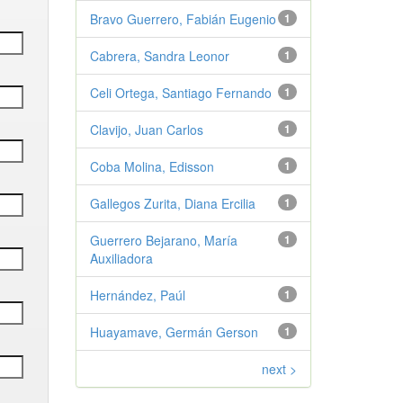
Bravo Guerrero, Fabián Eugenio
1
Cabrera, Sandra Leonor
1
Celi Ortega, Santiago Fernando
1
Clavijo, Juan Carlos
1
Coba Molina, Edisson
1
Gallegos Zurita, Diana Ercilia
1
Guerrero Bejarano, María
1
Auxiliadora
Hernández, Paúl
1
Huayamave, Germán Gerson
1
next >