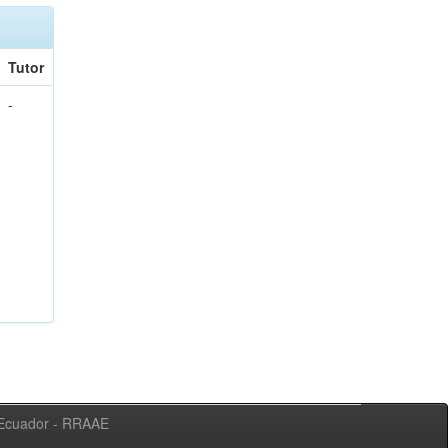
Tutor
-
l Ecuador - RRAAE