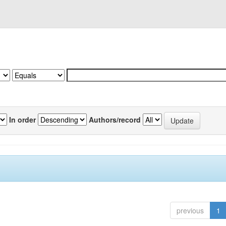
In order
Authors/record
previous
1