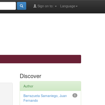
Sign on to:
Language
Discover
Author
Barrazueta Samaniego, Juan
1
Fernando