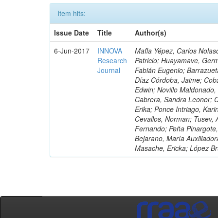
Item hits:
Issue Date
Title
Author(s)
6-Jun-2017
INNOVA
Mafla Yépez, Carlos Nolasc
Research
Patricio; Huayamave, Ger
Journal
Fabián Eugenio; Barrazuet
Díaz Córdoba, Jaime; Coba
Edwin; Novillo Maldonado,
Cabrera, Sandra Leonor; Co
Erika; Ponce Intriago, Kari
Cevallos, Norman; Tusev, 
Fernando; Peña Pinargote,
Bejarano, María Auxiliador
Masache, Ericka; López Br