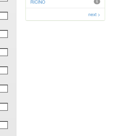
RICINO
1
next >