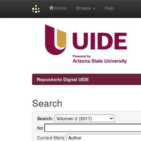
Home
Browse
Help
Skip
navigation
Repositorio Digital UIDE
Search
Search:
for
Current filters: