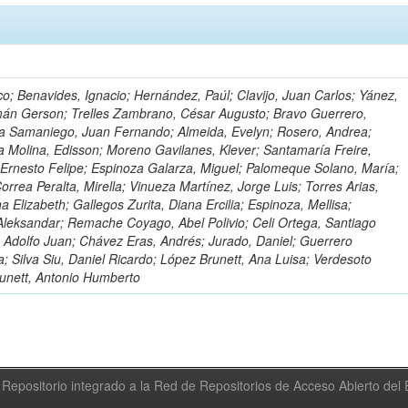
o; Benavides, Ignacio; Hernández, Paúl; Clavijo, Juan Carlos; Yánez,
mán Gerson; Trelles Zambrano, César Augusto; Bravo Guerrero,
a Samaniego, Juan Fernando; Almeida, Evelyn; Rosero, Andrea;
 Molina, Edisson; Moreno Gavilanes, Klever; Santamaría Freire,
 Ernesto Felipe; Espinoza Galarza, Miguel; Palomeque Solano, María;
rrea Peralta, Mirella; Vinueza Martínez, Jorge Luis; Torres Arias,
na Elizabeth; Gallegos Zurita, Diana Ercilia; Espinoza, Mellisa;
Aleksandar; Remache Coyago, Abel Polivio; Celi Ortega, Santiago
 Adolfo Juan; Chávez Eras, Andrés; Jurado, Daniel; Guerrero
a; Silva Siu, Daniel Ricardo; López Brunett, Ana Luisa; Verdesoto
unett, Antonio Humberto
Repositorio integrado a la Red de Repositorios de Acceso Abierto de